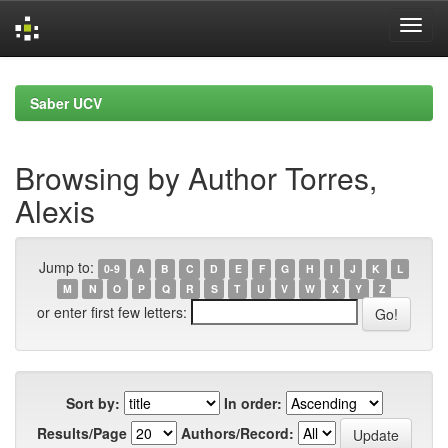
Skip
navigation
Saber UCV
Browsing by Author Torres,
Alexis
Jump to:
0-9
A
B
C
D
E
F
G
H
I
J
K
L
M
N
O
P
Q
R
S
T
U
V
W
X
Y
Z
or enter first few letters:
Sort by:
In order:
Results/Page
Authors/Record: