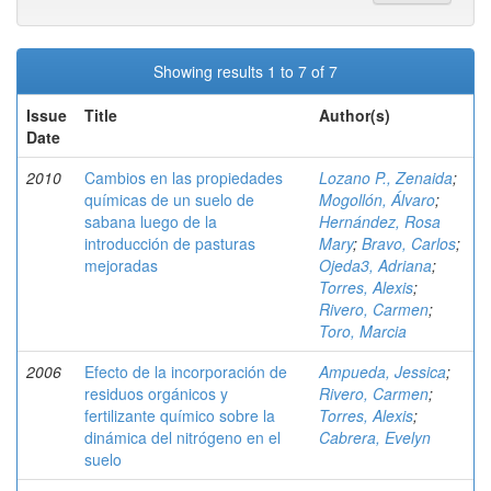
Showing results 1 to 7 of 7
Issue
Title
Author(s)
Date
2010
Cambios en las propiedades
Lozano P., Zenaida
;
químicas de un suelo de
Mogollón, Álvaro
;
sabana luego de la
Hernández, Rosa
introducción de pasturas
Mary
;
Bravo, Carlos
;
mejoradas
Ojeda3, Adriana
;
Torres, Alexis
;
Rivero, Carmen
;
Toro, Marcia
2006
Efecto de la incorporación de
Ampueda, Jessica
;
residuos orgánicos y
Rivero, Carmen
;
fertilizante químico sobre la
Torres, Alexis
;
dinámica del nitrógeno en el
Cabrera, Evelyn
suelo