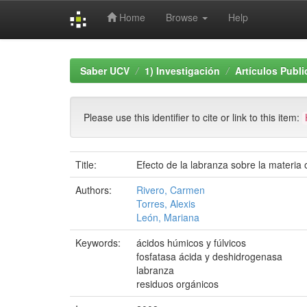
Home
Browse
Help
Skip
navigation
Saber UCV
1) Investigación
Artículos Publ
Please use this identifier to cite or link to this item:
Title:
Efecto de la labranza sobre la materia 
Authors:
Rivero, Carmen
Torres, Alexis
León, Mariana
Keywords:
ácidos húmicos y fúlvicos
fosfatasa ácida y deshidrogenasa
labranza
residuos orgánicos