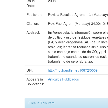
Issue
2008
Date:
Publisher:
Revista Facultad Agronomía (Maracay)
Citation:
Rev. Fac. Agron. (Maracay) 34:201-21
Abstract:
En Venezuela, la información sobre el 
de cultivo y uso de residuos vegetales 
(FA) y deshidrogenasa (AD) de un Incep
residuos; labranza reducida sin el uso 
suelo con bajo contenido de CO, y pH 
tratamiento cuando se usaron los resid
tratamiento de cero labranza.
URI:
http://hdl.handle.net/10872/5009
Appears in
Artículos Publicados
Collections:
Files in This Item: