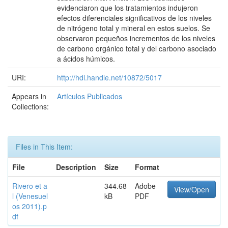
evidenciaron que los tratamientos indujeron
efectos diferenciales significativos de los niveles
de nitrógeno total y mineral en estos suelos. Se
observaron pequeños incrementos de los niveles
de carbono orgánico total y del carbono asociado
a ácidos húmicos.
URI:
http://hdl.handle.net/10872/5017
Appears in
Artículos Publicados
Collections:
Files in This Item:
File
Description
Size
Format
Rivero et a
344.68
Adobe
View/Open
l (Venesuel
kB
PDF
os 2011).p
df