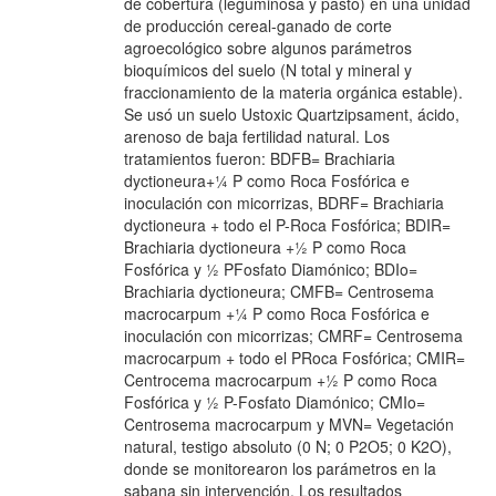
de cobertura (leguminosa y pasto) en una unidad
de producción cereal-ganado de corte
agroecológico sobre algunos parámetros
bioquímicos del suelo (N total y mineral y
fraccionamiento de la materia orgánica estable).
Se usó un suelo Ustoxic Quartzipsament, ácido,
arenoso de baja fertilidad natural. Los
tratamientos fueron: BDFB= Brachiaria
dyctioneura+¼ P como Roca Fosfórica e
inoculación con micorrizas, BDRF= Brachiaria
dyctioneura + todo el P-Roca Fosfórica; BDIR=
Brachiaria dyctioneura +½ P como Roca
Fosfórica y ½ PFosfato Diamónico; BDIo=
Brachiaria dyctioneura; CMFB= Centrosema
macrocarpum +¼ P como Roca Fosfórica e
inoculación con micorrizas; CMRF= Centrosema
macrocarpum + todo el PRoca Fosfórica; CMIR=
Centrocema macrocarpum +½ P como Roca
Fosfórica y ½ P-Fosfato Diamónico; CMIo=
Centrosema macrocarpum y MVN= Vegetación
natural, testigo absoluto (0 N; 0 P2O5; 0 K2O),
donde se monitorearon los parámetros en la
sabana sin intervención. Los resultados