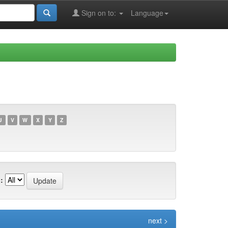
Sign on to:
Language
U
V
W
X
Y
Z
:
next >