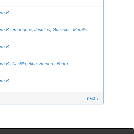
ora B.
ora B.
;
Rodríguez, Josefina
;
González, Moralis
ora B.
ora B.
;
Castillo, Alba
;
Romero, Pedro
ora B.
next >