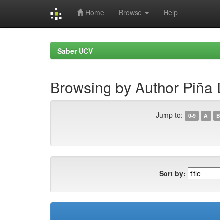
Home
Browse
Help
Skip
navigation
Saber UCV
Browsing by Author Piña D
Jump to:
0-9
A
B
Sort by: