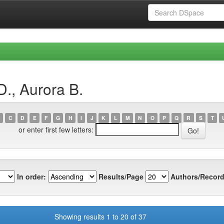
., Aurora B.
C
D
E
F
G
H
I
J
K
L
M
N
O
P
Q
R
S
T
or enter first few letters:
In order:
Results/Page
Authors/Record
Showing results 1 to 20 of 37