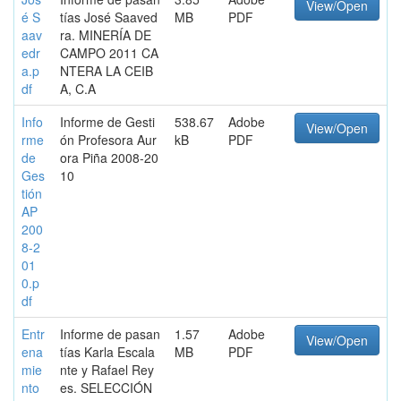
View/Open
é S
tías José Saaved
MB
PDF
aav
ra. MINERÍA DE
edr
CAMPO 2011 CA
a.p
NTERA LA CEIB
df
A, C.A
Info
Informe de Gesti
538.67
Adobe
View/Open
rme
ón Profesora Aur
kB
PDF
de
ora Piña 2008-20
Ges
10
tión
AP
200
8-2
01
0.p
df
Entr
Informe de pasan
1.57
Adobe
View/Open
ena
tías Karla Escala
MB
PDF
mie
nte y Rafael Rey
nto
es. SELECCIÓN