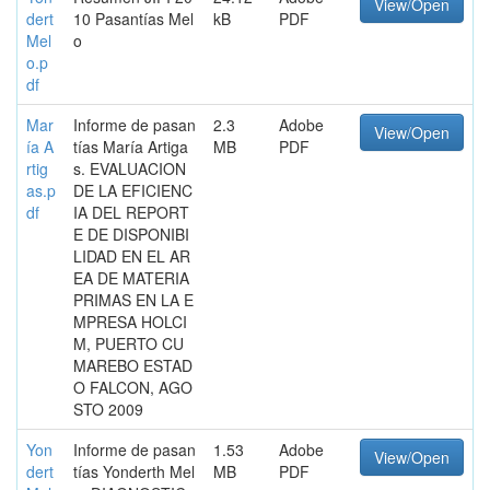
View/Open
dert
10 Pasantías Mel
kB
PDF
Mel
o
o.p
df
Mar
Informe de pasan
2.3
Adobe
View/Open
ía A
tías María Artiga
MB
PDF
rtig
s. EVALUACION
as.p
DE LA EFICIENC
df
IA DEL REPORT
E DE DISPONIBI
LIDAD EN EL AR
EA DE MATERIA
PRIMAS EN LA E
MPRESA HOLCI
M, PUERTO CU
MAREBO ESTAD
O FALCON, AGO
STO 2009
Yon
Informe de pasan
1.53
Adobe
View/Open
dert
tías Yonderth Mel
MB
PDF