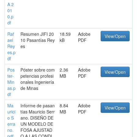
A 2
01
0.p
df
Raf
Resumen JIFI 20
18.59
Adobe
View/Open
ael
10 Pasantías Rey
kB
PDF
Rey
es
es.p
df
Pos
Póster sobre com
2.36
Adobe
View/Open
ter-
petencias profesi
MB
PDF
Min
onales Ingeniería
as.p
de Minas
df
Ma
Informe de pasan
8.84
Adobe
View/Open
urici
tías Mauricio Serr
MB
PDF
o S
ano. DISEÑO DE
erra
UN MODELO DE
no.
FOSA AJUSTAD
pdf
O A LAS CONDI