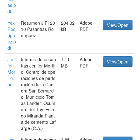
as.p
df
Yexi
Resumen JIFI 20
204.32
Adobe
View/Open
Rod
10 Pasantías Ro
kB
PDF
rigu
dríguez
ez.p
df
Jeni
Informe de pasan
1.11
Adobe
View/Open
fer
tías Jenifer Morill
MB
PDF
Mor
o. Control de ope
illo.
raciones de perfo
pdf
ración de la Cant
era San Bernard
o, Municipio Tom
as Lander .Ocum
are del Tuy. Esta
do Miranda Plant
a de cemento Laf
arge (C.A.)
Jos
Informe de pasan
3.85
Adobe