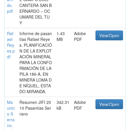
do.
CANTERA SAN B
pdf
ERNARDO – OC
UMARE DEL TU
Y
Raf
Informe de pasan
1.43
Adobe
View/Open
ael
tías Rafael Reye
MB
PDF
Rey
s. PLANIFICACIÓ
es.p
N DE LA EXPLOT
df
ACIÓN MINERAL
PARA LA CONFO
RMACIÓN DE LA
PILA 186-A, EN
MINERA LOMA D
E NÍQUEL, ESTA
DO MIRANDA.
Ma
Resumen JIFI 20
342.31
Adobe
View/Open
urici
10 Pasantías Ser
kB
PDF
o S
rano
erra
no.