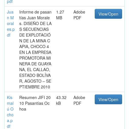
pdf
Jua
Informe de pasan
1.27
Adobe
View/Open
n M
tías Juan Morale
MB
PDF
oral
s. DISEÑO DE LA
es.p
S SECUENCIAS
df
DE EXPLOTACIÓ
N DE LA MINA C
APIA, CHOCO 4
EN LA EMPRESA
PROMOTORA MI
NERA DE GUAYA
NA, EL CALLAO,
ESTADO BOLÍVA
R, AGOSTO – SE
PTIEMBRE 2010
Kis
Resumen JIFI 20
43.32
Adobe
View/Open
mal
10 Pasantías Oc
kB
PDF
ú O
hoa
cho
a.p
df