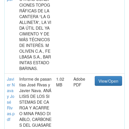
CIONES TOPOG
RÁFICAS DE LA
CANTERA “LA G
ALLINETA”, LA VI
DA ÚTIL DEL YA
CIMIENTO Y DE
MÁS TÉCNICOS
DE INTERÉS. M
OLIVEN C.A., FE
LBASA S.A., BAR
INITAS ESTADO
BARINAS.
Javi
Informe de pasan
1.02
Adobe
View/Open
er N
tías José Rivas y
MB
PDF
ava
Javier Nava. ANÁ
y Jo
LISIS DE LOS SI
sé
STEMAS DE CA
Riv
RGA Y ACARRE
as.p
O MINA PASO DI
df
ABLO, CARBONE
S DEL GUASARE