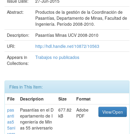
Issue Date:
27-Jun-2015
Abstract:
Productos de la gestión de la Coordinación de
Pasantías, Departamento de Minas, Facultad de
Ingeniería. Período 2008-2010.
Description:
Pasantías Minas UCV 2008-2010
URI:
http://hdl.handle.net/10872/10563
Appears in
Trabajos no publicados
Collections:
Files in This Item:
File
Description
Size
Format
pas
Pasantías en el D
677.82
Adobe
View/Open
anti
epartamento de I
kB
PDF
as5
ngeniería de Min
5ani
as 55 aniversario
vers