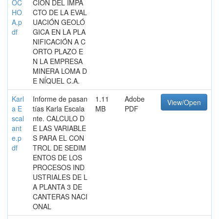
OC
CIÓN DEL IMPA
HO
CTO DE LA EVAL
A.p
UACIÓN GEOLÓ
df
GICA EN LA PLA
NIFICACIÓN A C
ORTO PLAZO E
N LA EMPRESA
MINERA LOMA D
E NÍQUEL C.A.
Karl
Informe de pasan
1.11
Adobe
View/Open
a E
tías Karla Escala
MB
PDF
scal
nte. CALCULO D
ant
E LAS VARIABLE
e.p
S PARA EL CON
df
TROL DE SEDIM
ENTOS DE LOS
PROCESOS IND
USTRIALES DE L
A PLANTA 3 DE
CANTERAS NACI
ONAL