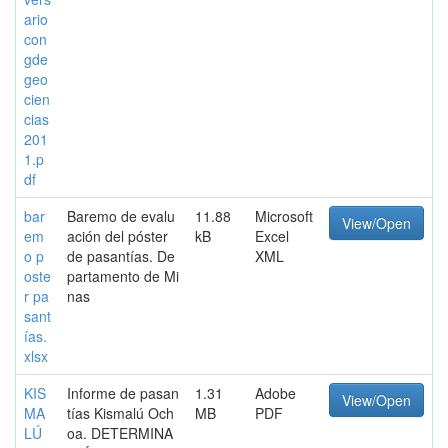
ario
con
gde
geo
cien
cias
201
1.p
df
bar
Baremo de evalu
11.88
Microsoft
View/Open
em
ación del póster
kB
Excel
o p
de pasantías. De
XML
oste
partamento de Mi
r pa
nas
sant
ías.
xlsx
KIS
Informe de pasan
1.31
Adobe
View/Open
MA
tías Kismalú Och
MB
PDF
LÚ
oa. DETERMINA