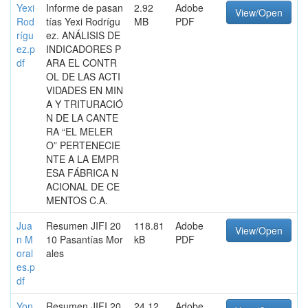
Yexi
Informe de pasan
2.92
Adobe
View/Open
Rod
tías Yexi Rodrígu
MB
PDF
rígu
ez. ANÁLISIS DE
ez.p
INDICADORES P
df
ARA EL CONTR
OL DE LAS ACTI
VIDADES EN MIN
A Y TRITURACIÓ
N DE LA CANTE
RA “EL MELER
O” PERTENECIE
NTE A LA EMPR
ESA FÁBRICA N
ACIONAL DE CE
MENTOS C.A.
Jua
Resumen JIFI 20
118.81
Adobe
View/Open
n M
10 Pasantías Mor
kB
PDF
oral
ales
es.p
df
Yon
Resumen JIFI 20
24.12
Adobe