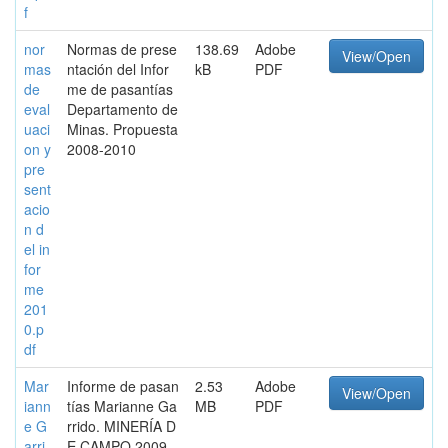
f
nor
Normas de prese
138.69
Adobe
View/Open
mas
ntación del Infor
kB
PDF
de
me de pasantías
eval
Departamento de
uaci
Minas. Propuesta
on y
2008-2010
pre
sent
acio
n d
el in
for
me
201
0.p
df
Mar
Informe de pasan
2.53
Adobe
View/Open
iann
tías Marianne Ga
MB
PDF
e G
rrido. MINERÍA D
arri
E CAMPO 2009