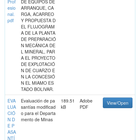
Prof
DE EQUIPOS DE
esio
ARRANQUE, CA
nal.
RGA, ACARREO
pdf
Y PROPUESTA D
EL FLUJOGRAM
A DE LA PLANTA
DE PREPARACIÓ
N MECÁNICA DE
L MINERAL, PAR
A EL PROYECTO
DE EXPLOTACIÓ
N DE CUARZO E
N LA CONCESIÓ
N EL MIAMO ES
TADO BOLIVAR.
EVA
Evaluación de pa
189.51
Adobe
View/Open
LUA
santías modificad
kB
PDF
CIÓ
o para el Departa
N D
mento de Minas
E P
ASA
NTÍ