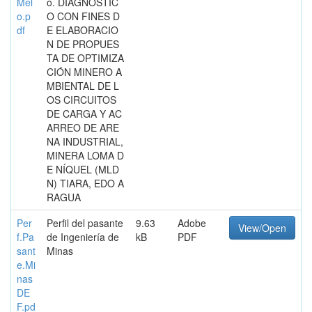
Mel
o. DIAGNOSTIC
o.p
O CON FINES D
df
E ELABORACIO
N DE PROPUES
TA DE OPTIMIZA
CIÓN MINERO A
MBIENTAL DE L
OS CIRCUITOS
DE CARGA Y AC
ARREO DE ARE
NA INDUSTRIAL,
MINERA LOMA D
E NÍQUEL (MLD
N) TIARA, EDO A
RAGUA
Per
Perfil del pasante
9.63
Adobe
View/Open
f.Pa
de Ingeniería de
kB
PDF
sant
Minas
e.Mi
nas
DE
F.pd