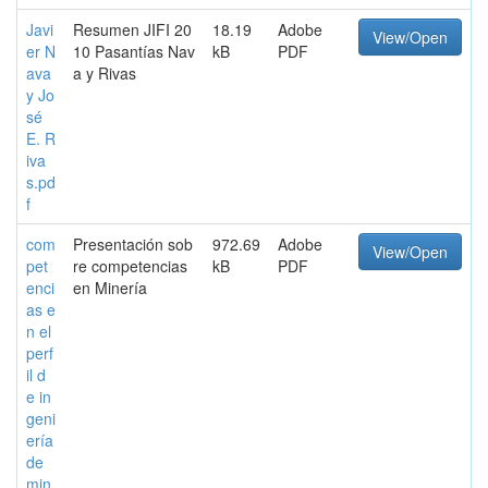
Javi
Resumen JIFI 20
18.19
Adobe
View/Open
er N
10 Pasantías Nav
kB
PDF
ava
a y Rivas
y Jo
sé
E. R
iva
s.pd
f
com
Presentación sob
972.69
Adobe
View/Open
pet
re competencias
kB
PDF
enci
en Minería
as e
n el
perf
il d
e in
geni
ería
de
min