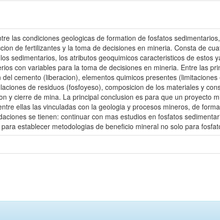
entre las condiciones geologicas de formation de fosfatos sedimentario
ion de fertilizantes y la toma de decisiones en mineria. Consta de cua
 los sedimentarios, los atributos geoquimicos caracteristicos de estos 
erios con variables para la toma de decisiones en mineria. Entre las pri
n del cemento (liberacion), elementos quimicos presentes (limitaciones e
aciones de residuos (fosfoyeso), composicion de los materiales y cons
on y cierre de mina. La principal conclusion es para que un proyecto mi
ntre ellas las vinculadas con la geologia y procesos mineros, de forma 
daciones se tienen: continuar con mas estudios en fosfatos sedimentari
 para establecer metodologias de beneficio mineral no solo para fosfat