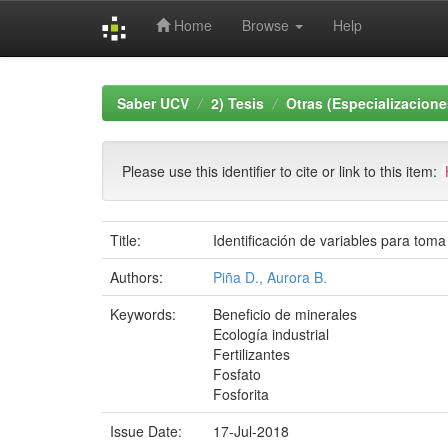
Home
Browse
Help
Skip
navigation
Saber UCV
2) Tesis
Otras (Especializacione
Please use this identifier to cite or link to this item:
Title:
Identificación de variables para tom
Authors:
Piña D., Aurora B.
Keywords:
Beneficio de minerales
Ecología industrial
Fertilizantes
Fosfato
Fosforita
Issue Date:
17-Jul-2018