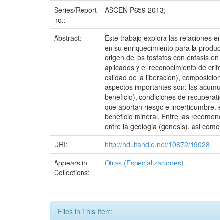
Series/Report
ASCEN P659 2013;
no.:
Abstract:
Este trabajo explora las relaciones 
en su enriquecimiento para la producc
origen de los fosfatos con enfasis en
aplicados y el reconocimiento de crit
calidad de la liberacion), composicio
aspectos importantes son: las acumul
beneficio), condiciones de recuperati
que aportan riesgo e incertidumbre, e
beneficio mineral. Entre las recomen
entre la geologia (genesis), asi como
URI:
http://hdl.handle.net/10872/19028
Appears in
Otras (Especializaciones)
Collections:
Files in This Item: