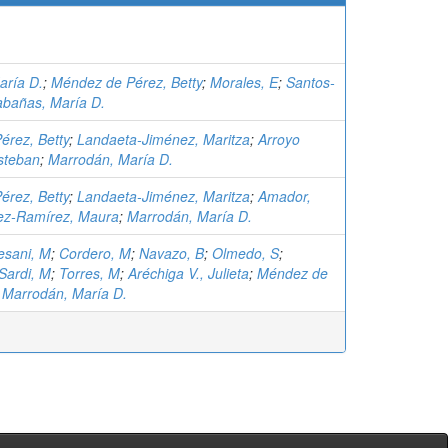
aría D.
;
Méndez de Pérez, Betty
;
Morales, E
;
Santos-
bañas, María D.
érez, Betty
;
Landaeta-Jiménez, Maritza
;
Arroyo
steban
;
Marrodán, María D.
érez, Betty
;
Landaeta-Jiménez, Maritza
;
Amador,
ez-Ramírez, Maura
;
Marrodán, María D.
esani, M
;
Cordero, M
;
Navazo, B
;
Olmedo, S
;
Sardi, M
;
Torres, M
;
Aréchiga V., Julieta
;
Méndez de
;
Marrodán, María D.