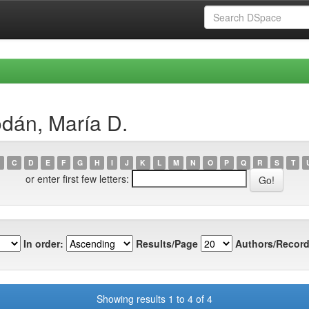
dán, María D.
C
D
E
F
G
H
I
J
K
L
M
N
O
P
Q
R
S
T
or enter first few letters:
In order:
Results/Page
Authors/Record
Showing results 1 to 4 of 4