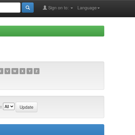
Sign on to:
Language
U
V
W
X
Y
Z
: