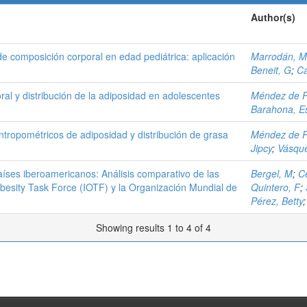
Author(s)
e composición corporal en edad pediátrica: aplicación
Marrodán, M
Beneit, G
;
Ca
ral y distribución de la adiposidad en adolescentes
Méndez de P
Barahona, E
antropométricos de adiposidad y distribución de grasa
Méndez de P
Jipcy
;
Vásqu
países iberoamericanos: Análisis comparativo de las
Bergel, M
;
C
Obesity Task Force (IOTF) y la Organización Mundial de
Quintero, F
;
Pérez, Betty
Showing results 1 to 4 of 4