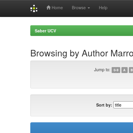
Home
Browse
Help
Skip
navigation
Saber UCV
Browsing by Author Marro
Jump to:
0-9
A
B
Sort by: