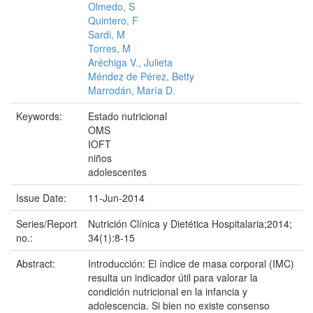
Olmedo, S
Quintero, F
Sardi, M
Torres, M
Aréchiga V., Julieta
Méndez de Pérez, Betty
Marrodán, María D.
Keywords:
Estado nutricional
OMS
IOFT
niños
adolescentes
Issue Date:
11-Jun-2014
Series/Report
Nutrición Clínica y Dietética Hospitalaria;2014;
no.:
34(1):8-15
Abstract:
Introducción: El índice de masa corporal (IMC)
resulta un indicador útil para valorar la
condición nutricional en la infancia y
adolescencia. Si bien no existe consenso