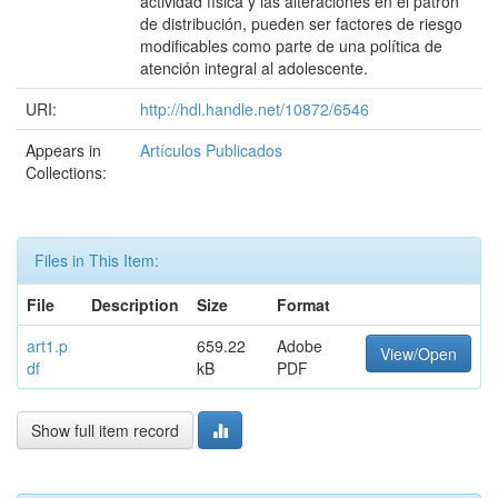
actividad física y las alteraciones en el patrón
de distribución, pueden ser factores de riesgo
modificables como parte de una política de
atención integral al adolescente.
URI:
http://hdl.handle.net/10872/6546
Appears in
Artículos Publicados
Collections:
Files in This Item:
File
Description
Size
Format
art1.p
659.22
Adobe
View/Open
df
kB
PDF
Show full item record