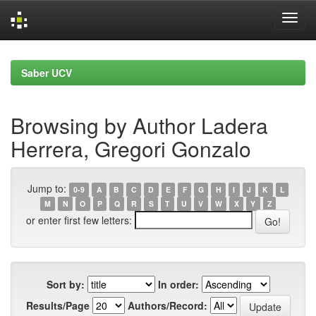
Skip
navigation
Saber UCV
Browsing by Author Ladera
Herrera, Gregori Gonzalo
Jump to:
0-9
A
B
C
D
E
F
G
H
I
J
K
L
M
N
O
P
Q
R
S
T
U
V
W
X
Y
Z
or enter first few letters:
Sort by:
In order:
Results/Page
Authors/Record: