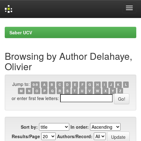
Skip
navigation
Saber UCV
Browsing by Author Delahaye,
Olivier
Jump to:
0-9
A
B
C
D
E
F
G
H
I
J
K
L
M
N
O
P
Q
R
S
T
U
V
W
X
Y
Z
or enter first few letters:
Sort by:
In order:
Results/Page
Authors/Record: