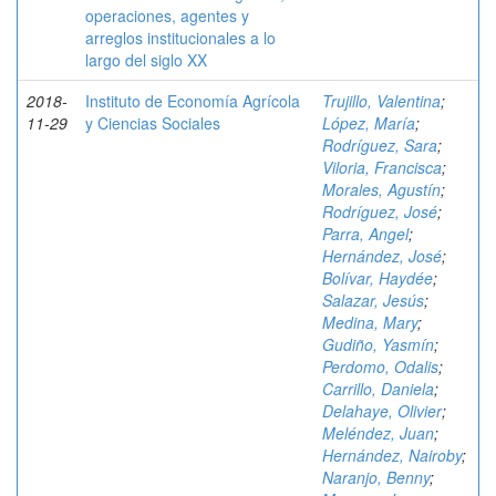
operaciones, agentes y
arreglos institucionales a lo
largo del siglo XX
2018-
Instituto de Economía Agrícola
Trujillo, Valentina
;
11-29
y Ciencias Sociales
López, María
;
Rodríguez, Sara
;
Viloria, Francisca
;
Morales, Agustín
;
Rodríguez, José
;
Parra, Angel
;
Hernández, José
;
Bolívar, Haydée
;
Salazar, Jesús
;
Medina, Mary
;
Gudiño, Yasmín
;
Perdomo, Odalis
;
Carrillo, Daniela
;
Delahaye, Olivier
;
Meléndez, Juan
;
Hernández, Nairoby
;
Naranjo, Benny
;