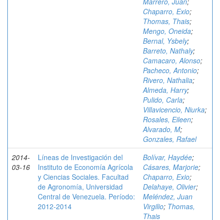
Marrero, Juan
;
Chaparro, Exio
;
Thomas, Thais
;
Mengo, Oneida
;
Bernal, Ysbely
;
Barreto, Nathaly
;
Camacaro, Alonso
;
Pacheco, Antonio
;
Rivero, Nathalia
;
Almeda, Harry
;
Pulido, Carla
;
Villavicencio, Niurka
;
Rosales, Eileen
;
Alvarado, M
;
Gonzales, Rafael
2014-
Líneas de Investigación del
Bolívar, Haydée
;
03-16
Instituto de Economía Agrícola
Cásares, Marjorie
;
y Ciencias Sociales. Facultad
Chaparro, Exio
;
de Agronomía, Universidad
Delahaye, Olivier
;
Central de Venezuela. Período:
Meléndez, Juan
2012-2014
Virgilio
;
Thomas,
Thais