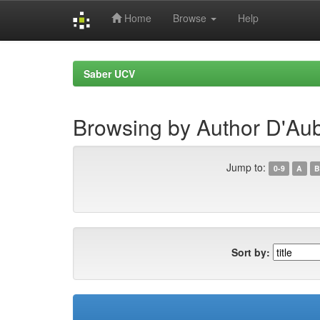
Home
Browse
Help
Skip
navigation
Saber UCV
Browsing by Author D'Aub
Jump to:
0-9
A
B
Sort by: