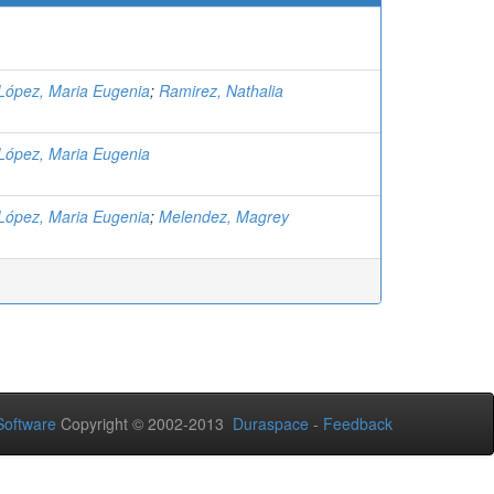
López, Maria Eugenia
;
Ramirez, Nathalia
López, Maria Eugenia
López, Maria Eugenia
;
Melendez, Magrey
oftware
Copyright © 2002-2013
Duraspace
-
Feedback