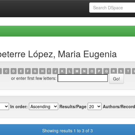
eterre López, Maria Eugenia
C
D
E
F
G
H
I
J
K
L
M
N
O
P
Q
R
S
T
or enter first few letters:
In order:
Results/Page
Authors/Record
Showing results 1 to 3 of 3