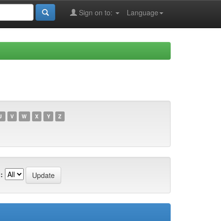
Sign on to:
Language
U
V
W
X
Y
Z
: