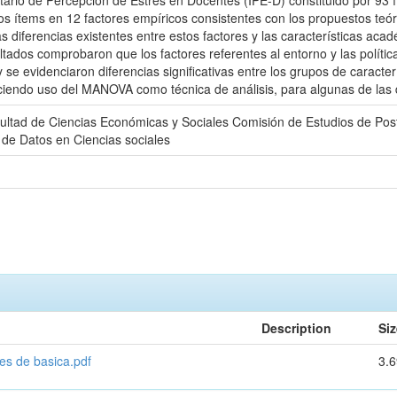
entario de Percepción de Estrés en Docentes (IPE-D) constituido por 93 
 los ítems en 12 factores empíricos consistentes con los propuestos teó
s diferencias existentes entre estos factores y las características ac
tados comprobaron que los factores referentes al entorno y las polít
 se evidenciaron diferencias significativas entre los grupos de caracte
ciendo uso del MANOVA como técnica de análisis, para algunas de las 
ultad de Ciencias Económicas y Sociales Comisión de Estudios de Pos
s de Datos en Ciencias sociales
Description
Siz
es de basica.pdf
3.