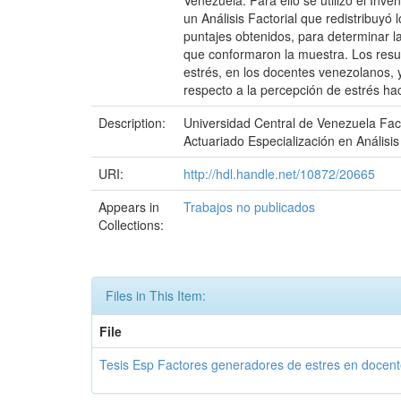
Venezuela. Para ello se utilizó el Inv
un Análisis Factorial que redistribuyó
puntajes obtenidos, para determinar la
que conformaron la muestra. Los resul
estrés, en los docentes venezolanos, y
respecto a la percepción de estrés ha
Description:
Universidad Central de Venezuela Fac
Actuariado Especialización en Análisi
URI:
http://hdl.handle.net/10872/20665
Appears in
Trabajos no publicados
Collections:
Files in This Item:
File
Tesis Esp Factores generadores de estres en docent