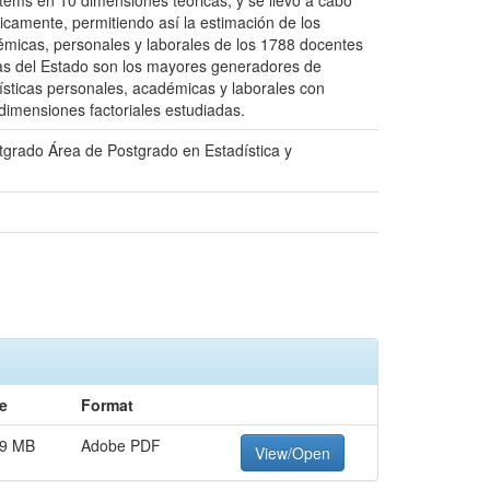
ítems en 10 dimensiones teóricas, y se llevó a cabo
ricamente, permitiendo así la estimación de los
adémicas, personales y laborales de los 1788 docentes
icas del Estado son los mayores generadores de
rísticas personales, académicas y laborales con
dimensiones factoriales estudiadas.
tgrado Área de Postgrado en Estadística y
e
Format
69 MB
Adobe PDF
View/Open