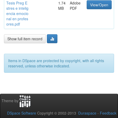
Tesis Preg E
1.74
Adobe
View/Open
stres e intelig
MB
PDF
encia emocio
nal en profes
ores.pdf
Show full item record
Items in DSpace are protected by copyright, with all rights
reserved, unless otherwise indicated.
Theme by
DSpace Software
Copyright © 2002-2013
Duraspace
-
Feedback