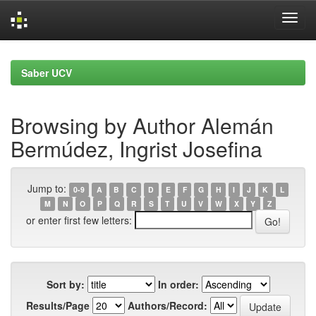
Skip
navigation
Saber UCV
Browsing by Author Alemán
Bermúdez, Ingrist Josefina
Jump to:
0-9
A
B
C
D
E
F
G
H
I
J
K
L
M
N
O
P
Q
R
S
T
U
V
W
X
Y
Z
or enter first few letters:
Sort by:
In order:
Results/Page
Authors/Record: