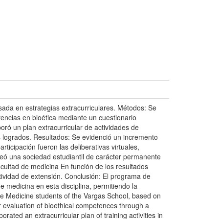
ada en estrategias extracurriculares. Métodos: Se
tencias en bioética mediante un cuestionario
boró un plan extracurricular de actividades de
os logrados. Resultados: Se evidenció un incremento
icipación fueron las deliberativas virtuales,
reó una sociedad estudiantil de carácter permanente
cultad de medicina En función de los resultados
ctividad de extensión. Conclusión: El programa de
e medicina en esta disciplina, permitiendo la
the Medicine students of the Vargas School, based on
r evaluation of bioethical competences through a
rated an extracurricular plan of training activities in