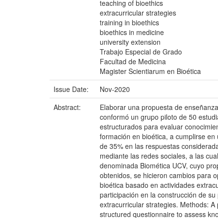
teaching of bioethics
extracurricular strategies
training in bioethics
bioethics in medicine
university extension
Trabajo Especial de Grado
Facultad de Medicina
Magister Scientiarum en Bioética
Issue Date:
Nov-2020
Abstract:
Elaborar una propuesta de enseñanza d
conformó un grupo piloto de 50 estudia
estructurados para evaluar conocimient
formación en bioética, a cumplirse en 
de 35% en las respuestas consideradas 
mediante las redes sociales, a las cu
denominada Biomética UCV, cuyo propós
obtenidos, se hicieron cambios para op
bioética basado en actividades extracu
participación en la construcción de su
extracurricular strategies. Methods: A
structured questionnaire to assess know