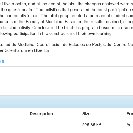
d of five months, and at the end of the plan the changes achieved were
the questionnaire. The activities that generated the most participation w
he community joined. The pilot group created a permanent student soc
students of the Faculty of Medicine. Based on the results obtained, cha
extension activity. Conclusion: The bioethics program based on extracurric
allowing participation in the construction of their own learning
cultad de Medicina. Coordinación de Estudios de Postgrado, Centro Nac
ter Scientiarum en Bioética
326
Description
Size
Fo
925.65 kB
Ad