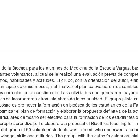
e la Bioética para los alumnos de Medicina de la Escuela Vargas, bas
ntes voluntarios, al cual se le realizó una evaluación previa de compe
os, habilidades y actitudes. El grupo, con la orientación del autor, ela
un lapso de cinco meses, y al finalizar el plan se evaluaron los cambi
correctas en el cuestionario. Las actividades que generaron mayor part
ales se incorporaron otros miembros de la comunidad. El grupo piloto c
ito es promover la formación en bioética de los estudiantes de la Fa
timizar el plan de formación y elaborar la propuesta definitiva de la a
rriculares demostró ser efectivo para la formación de los estudiantes d
 propio aprendizaje. To elaborate a proposal of Bioethics teaching for 
 pilot group of 50 volunteer students was formed, who underwent a prio
ledge, skills and attitudes. The group, with the author's guidance, elabo