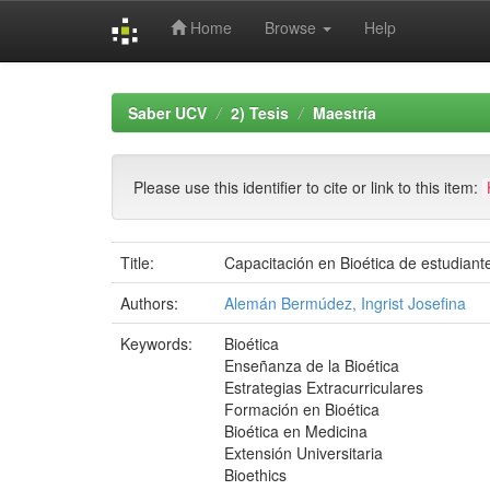
Home
Browse
Help
Skip
navigation
Saber UCV
2) Tesis
Maestría
Please use this identifier to cite or link to this item:
Title:
Capacitación en Bioética de estudiant
Authors:
Alemán Bermúdez, Ingrist Josefina
Keywords:
Bioética
Enseñanza de la Bioética
Estrategias Extracurriculares
Formación en Bioética
Bioética en Medicina
Extensión Universitaria
Bioethics