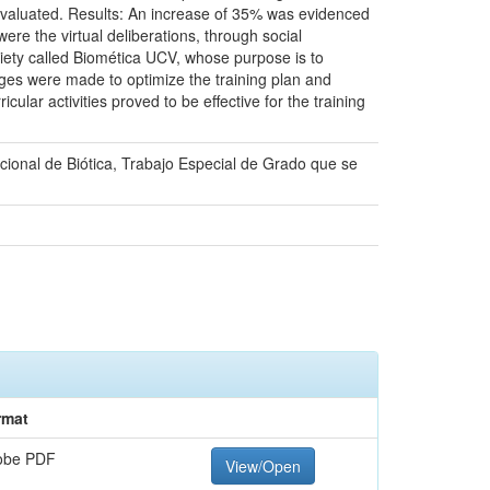
 evaluated. Results: An increase of 35% was evidenced
ere the virtual deliberations, through social
iety called Biomética UCV, whose purpose is to
nges were made to optimize the training plan and
ular activities proved to be effective for the training
ional de Biótica, Trabajo Especial de Grado que se
rmat
obe PDF
View/Open