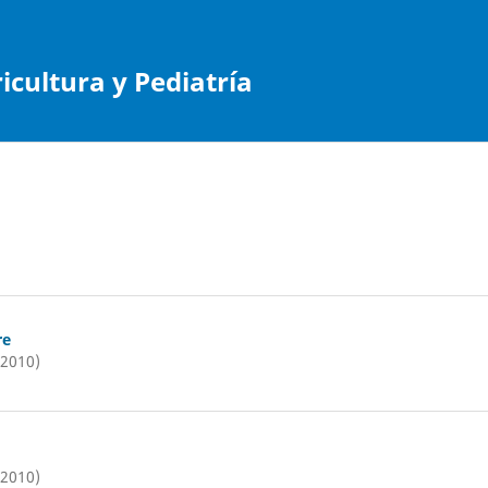
cultura y Pediatría
re
(2010)
(2010)