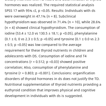
hormones was realized. The required statistical analysis
SPSS 17 with 95% cI, p <0.05. Results: Individuals with ds
were overweight in 47.1% (n = 8). Subclinical
hypothyroidism was observed in 71.4% (n = 10), while 28.6%
(n = 4) showed clinical hypothyroidism. The consumption of
iodine (53.4 ± 12.0 vs 130.5 ± 18.1; p <0.05), phenylalanine
(0.1 ± 0, 0 vs 2.3 ± 0.5; p <0.05) and tyrosine (0.1 ± 0.0 vs 2.3
± 0.5; p <0.05) was low compared to the average
requirement for these thyroid nutrients in children and
adolescents with DS. Consumption of iodine and T4
concentrations (r = 0.512; p <0.03) showed positive
correlation; Also, consumption of phenylalanine and
tyrosine (r = 0.803; p <0.001). Conclusions: organification
disorders of thyroid hormones in ds does not justify the TD.
Nutritional supplementation of thyroid nutrients providing a
euthyroid condition that improves physical and cognitive
development in individuals with ds is suggested.