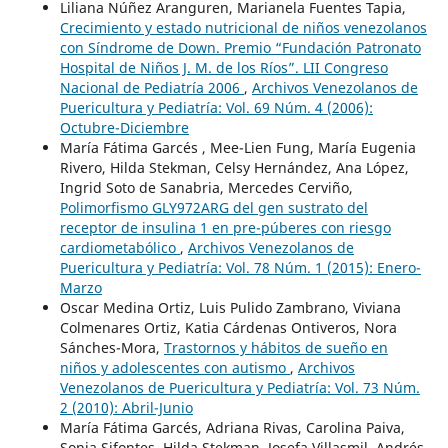
Liliana Núñez Aranguren, Marianela Fuentes Tapia,
Crecimiento y estado nutricional de niños venezolanos
con Síndrome de Down. Premio “Fundación Patronato
Hospital de Niños J. M. de los Ríos”. LII Congreso
Nacional de Pediatría 2006
,
Archivos Venezolanos de
Puericultura y Pediatría: Vol. 69 Núm. 4 (2006):
Octubre-Diciembre
María Fátima Garcés , Mee-Lien Fung, María Eugenia
Rivero, Hilda Stekman, Celsy Hernández, Ana López,
Ingrid Soto de Sanabria, Mercedes Cerviño,
Polimorfismo GLY972ARG del gen sustrato del
receptor de insulina 1 en pre-púberes con riesgo
cardiometabólico
,
Archivos Venezolanos de
Puericultura y Pediatría: Vol. 78 Núm. 1 (2015): Enero-
Marzo
Oscar Medina Ortiz, Luis Pulido Zambrano, Viviana
Colmenares Ortiz, Katia Cárdenas Ontiveros, Nora
Sánches-Mora,
Trastornos y hábitos de sueño en
niños y adolescentes con autismo
,
Archivos
Venezolanos de Puericultura y Pediatría: Vol. 73 Núm.
2 (2010): Abril-Junio
María Fátima Garcés, Adriana Rivas, Carolina Paiva,
Sonia Sifontes, Hilda Stekman, Josefa Villasmil, Andrés