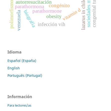
polimorfismo gly972arg
sociedades médicas
lazarus in children
autorresucitación
congénito
parathormona
vitamin d
parathormone
biografía
venezuela
obesity
infección vih
Idioma
Español (España)
English
Português (Portugal)
Información
Para lectores/as