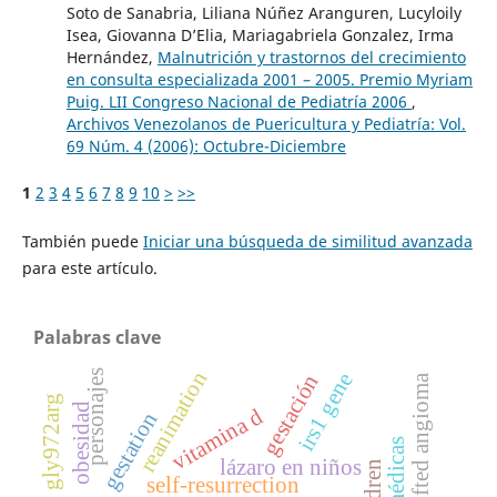
Soto de Sanabria, Liliana Núñez Aranguren, Lucyloily
Isea, Giovanna D’Elia, Mariagabriela Gonzalez, Irma
Hernández,
Malnutrición y trastornos del crecimiento
en consulta especializada 2001 – 2005. Premio Myriam
Puig. LII Congreso Nacional de Pediatría 2006
,
Archivos Venezolanos de Puericultura y Pediatría: Vol.
69 Núm. 4 (2006): Octubre-Diciembre
1
2
3
4
5
6
7
8
9
10
>
>>
También puede
Iniciar una búsqueda de similitud avanzada
para este artículo.
Palabras clave
reanimation
personajes
irs1 gene
gestación
congenital tufted angioma
obesidad
vitamina d
gestation
lázaro en niños
self-resurrection