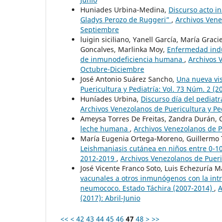
Huniades Urbina-Medina,
Discurso acto i
Gladys Perozo de Ruggeri”
,
Archivos Venez
Septiembre
luigin siciliano, Yanell García, María Gra
Goncalves, Marlinka Moy,
Enfermedad induc
de inmunodeficiencia humana
,
Archivos V
Octubre-Diciembre
José Antonio Suárez Sancho,
Una nueva vi
Puericultura y Pediatría: Vol. 73 Núm. 2 (20
Huníades Urbina,
Discurso día del pediat
Archivos Venezolanos de Puericultura y Pe
Ameysa Torres De Freitas, Zandra Durán,
leche humana
,
Archivos Venezolanos de Pu
María Eugenia Ortega-Moreno, Guillermo T
Leishmaniasis cutánea en niños entre 0-10 
2012-2019
,
Archivos Venezolanos de Pueric
José Vicente Franco Soto, Luis Echezuría M
vacunales a otros inmunógenos con la int
neumococo. Estado Táchira (2007-2014)
,
A
(2017): Abril-Junio
<<
<
42
43
44
45
46
47
48
>
>>