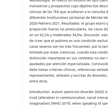
Metodología. Se realizó un estudio de tipo cuanti
transversal y prospectivo cuyo objetivo fue descri
clínicas de los TEA que acudieron a la consulta 
diferentes Instituciones sanitarias de Mérida-
2020-Febrero 2021. Resultados: el grupo etario
proporción fueron los preescolares, los casos d
en un 63,3% y moderados 34,9%. Discusión. exist
de creer que el autismo es una condición exclus
casos severos son los más frecuentes, por lo tan
limitado por estas creencias, cuando esta condi
disfunción importante en sus contextos no son r
ayudados por atención especializada. Conclusión
debe tomar criterios clínicos, referencias verbal
representantes, verbales y escritas de docentes, 
entre otros.
Introduction. Autism spectrum disorder (ASD) is
triad (alteration in communication, social interact
imagination) (WHO 2019). when speaking of spec