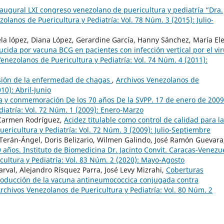
naugural LXI congreso venezolano de puericultura y pediatría “Dra.
olanos de Puericultura y Pediatría: Vol. 78 Núm. 3 (2015): Julio-
ciela lópez, Diana López, Gerardine García, Hanny Sánchez, María El
ida por vacuna BCG en pacientes con infección vertical por el vi
enezolanos de Puericultura y Pediatría: Vol. 74 Núm. 4 (2011):
sión de la enfermedad de chagas
,
Archivos Venezolanos de
10): Abril-Junio
ra y conmemoración De los 70 años De la SVPP. 17 de enero de 200
diatría: Vol. 72 Núm. 1 (2009): Enero-Marzo
 Carmen Rodríguez,
Acidez titulable como control de calidad para la
ericultura y Pediatría: Vol. 72 Núm. 3 (2009): Julio-Septiembre
erán-Ángel, Doris Belizario, Wilmen Galindo, José Ramón Guevara
años. Instituto de Biomedicina Dr. Jacinto Convit. Caracas-Venezu
ultura y Pediatría: Vol. 83 Núm. 2 (2020): Mayo-Agosto
arval, Alejandro Rísquez Parra, José Levy Mizrahi,
Coberturas
roducción de la vacuna antineumococcica conjugada contra
rchivos Venezolanos de Puericultura y Pediatría: Vol. 80 Núm. 2