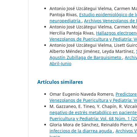
Antonio José Uzcátegui Vielma, Carmen Mar
Pantoja Rivas,
Estudio epidemiológico de l
neuropediatría
,
Archivos Venezolanos de P
Antonio José Uzcátegui Vielma, Carmen Mo
Hercilia Pantoja Rivas,
Hallazgos electroen
Venezolanos de Puericultura y Pediatría: 
Antonio José Uzcátegui Vielma, Lisett Guir
Alberto Méndez Jiménez, Leyda Martínez,
Agustín Zubillaga de Barquisimeto
,
Archi
Abril-Junio
Artículos similares
Omar Eugenio Naveda Romero,
Predictore
Venezolanos de Puericultura y Pediatría: Vo
M. Gazzaneo, E. Tineo, Y. Chapín, R. Vizca
negativo de estrés metabólico en paciente
Puericultura y Pediatría: Vol. 68 Núm. 1 (
Gloria Mora de Sánchez, Reinaldo Pierre, 
infeccioso de la diarrea aguda
,
Archivos V
Junio