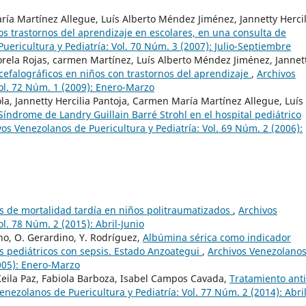
ía Martínez Allegue, Luís Alberto Méndez Jiménez, Jannetty Hercil
os trastornos del aprendizaje en escolares, en una consulta de
uericultura y Pediatría: Vol. 70 Núm. 3 (2007): Julio-Septiembre
rela Rojas, carmen Martínez, Luís Alberto Méndez Jiménez, Jannet
cefalográficos en niños con trastornos del aprendizaje
,
Archivos
Vol. 72 Núm. 1 (2009): Enero-Marzo
ola, Jannetty Hercilia Pantoja, Carmen María Martínez Allegue, Luís
Síndrome de Landry Guillain Barré Strohl en el hospital pediátrico
vos Venezolanos de Puericultura y Pediatría: Vol. 69 Núm. 2 (2006):
s de mortalidad tardía en niños politraumatizados
,
Archivos
l. 78 Núm. 2 (2015): Abril-Junio
íno, O. Gerardino, Y. Rodríguez,
Albúmina sérica como indicador
s pediátricos con sepsis. Estado Anzoategui
,
Archivos Venezolano
2005): Enero-Marzo
Keila Paz, Fabiola Barboza, Isabel Campos Cavada,
Tratamiento anti
enezolanos de Puericultura y Pediatría: Vol. 77 Núm. 2 (2014): Abril