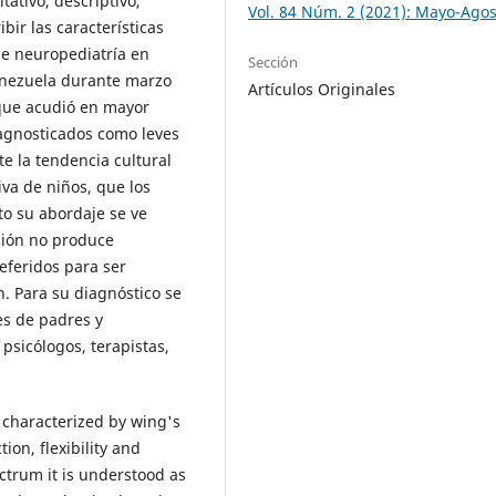
tativo, descriptivo,
Vol. 84 Núm. 2 (2021): Mayo-Ago
bir las características
de neuropediatría en
Sección
Venezuela durante marzo
Artículos Originales
 que acudió en mayor
iagnosticados como leves
e la tendencia cultural
iva de niños, que los
to su abordaje se ve
ción no produce
eferidos para ser
. Para su diagnóstico se
es de padres y
psicólogos, terapistas,
 characterized by wing's
ion, flexibility and
trum it is understood as