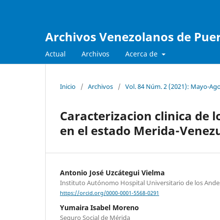
Archivos Venezolanos de Pueri
Actual
Archivos
Acerca de
Inicio
/
Archivos
/
Vol. 84 Núm. 2 (2021): Mayo-Ag
Caracterizacion clinica de l
en el estado Merida-Venezu
Antonio José Uzcátegui Vielma
Instituto Autónomo Hospital Universitario de los Ande
https://orcid.org/0000-0001-5568-0291
Yumaira Isabel Moreno
Seguro Social de Mérida