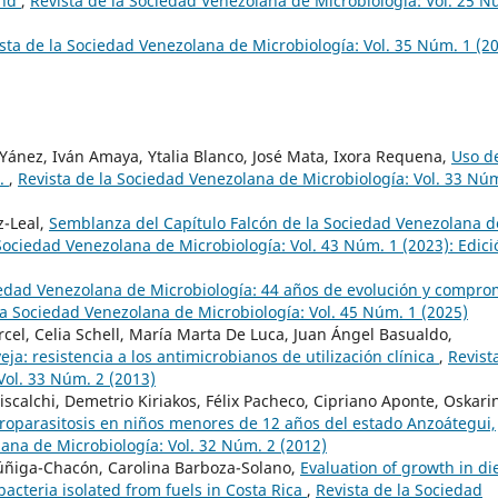
and
,
Revista de la Sociedad Venezolana de Microbiología: Vol. 25 N
sta de la Sociedad Venezolana de Microbiología: Vol. 35 Núm. 1 (2
 Yánez, Iván Amaya, Ytalia Blanco, José Mata, Ixora Requena,
Uso d
p.
,
Revista de la Sociedad Venezolana de Microbiología: Vol. 33 Nú
z-Leal,
Semblanza del Capítulo Falcón de la Sociedad Venezolana d
Sociedad Venezolana de Microbiología: Vol. 43 Núm. 1 (2023): Edici
iedad Venezolana de Microbiología: 44 años de evolución y compro
la Sociedad Venezolana de Microbiología: Vol. 45 Núm. 1 (2025)
cel, Celia Schell, María Marta De Luca, Juan Ángel Basualdo,
ja: resistencia a los antimicrobianos de utilización clínica
,
Revist
Vol. 33 Núm. 2 (2013)
calchi, Demetrio Kiriakos, Félix Pacheco, Cipriano Aponte, Oskari
roparasitosis en niños menores de 12 años del estado Anzoátegui,
lana de Microbiología: Vol. 32 Núm. 2 (2012)
Zúñiga-Chacón, Carolina Barboza-Solano,
Evaluation of growth in di
bacteria isolated from fuels in Costa Rica
,
Revista de la Sociedad