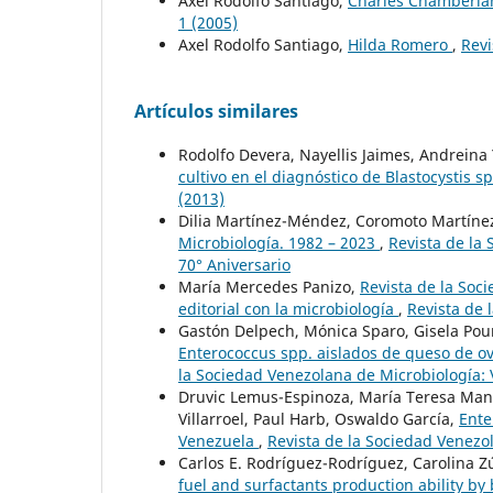
Axel Rodolfo Santiago,
Charles Chamberl
1 (2005)
Axel Rodolfo Santiago,
Hilda Romero
,
Revi
Artículos similares
Rodolfo Devera, Nayellis Jaimes, Andreina
cultivo en el diagnóstico de Blastocystis s
(2013)
Dilia Martínez-Méndez, Coromoto Martíne
Microbiología. 1982 – 2023
,
Revista de la 
70° Aniversario
María Mercedes Panizo,
Revista de la Soc
editorial con la microbiología
,
Revista de 
Gastón Delpech, Mónica Sparo, Gisela Pour
Enterococcus spp. aislados de queso de ove
la Sociedad Venezolana de Microbiología: 
Druvic Lemus-Espinoza, María Teresa Manis
Villarroel, Paul Harb, Oswaldo García,
Ente
Venezuela
,
Revista de la Sociedad Venezo
Carlos E. Rodríguez-Rodríguez, Carolina 
fuel and surfactants production ability by 