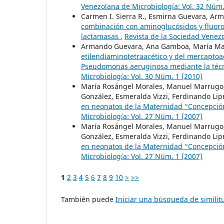
Venezolana de Microbiología: Vol. 32 Núm.
Carmen I. Sierra R., Esmirna Guevara, Ar
combinación con aminoglucósidos y fluor
lactamasas
,
Revista de la Sociedad Venezo
Armando Guevara, Ana Gamboa, María Ma
etilendiaminotetraacético y del mercaptoa
Pseudomonas aeruginosa mediante la téc
Microbiología: Vol. 30 Núm. 1 (2010)
María Rosángel Morales, Manuel Marrugo, 
González, Esmeralda Vizzi, Ferdinando Lipr
en neonatos de la Maternidad “Concepció
Microbiología: Vol. 27 Núm. 1 (2007)
María Rosángel Morales, Manuel Marrugo, 
González, Esmeralda Vizzi, Ferdinando Lipr
en neonatos de la Maternidad “Concepció
Microbiología: Vol. 27 Núm. 1 (2007)
1
2
3
4
5
6
7
8
9
10
>
>>
También puede
Iniciar una búsqueda de simili