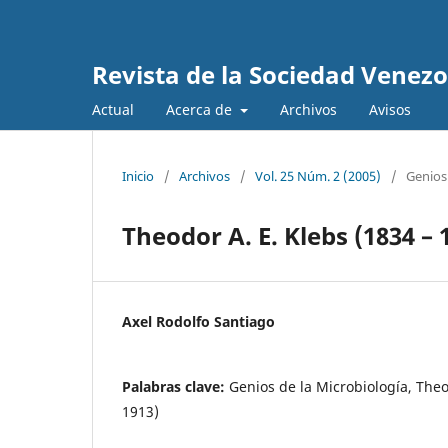
Revista de la Sociedad Venez
Actual
Acerca de
Archivos
Avisos
Inicio
/
Archivos
/
Vol. 25 Núm. 2 (2005)
/
Genios
Theodor A. E. Klebs (1834 – 
Axel Rodolfo Santiago
Palabras clave:
Genios de la Microbiología, Theo
1913)