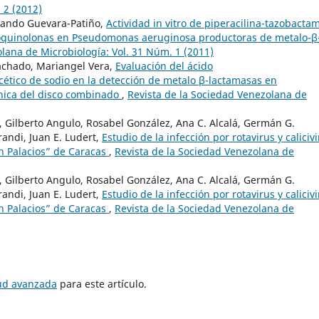
 2 (2012)
mando Guevara-Patiño,
Actividad in vitro de piperacilina-tazobacta
oquinolonas en Pseudomonas aeruginosa productoras de metalo-β
lana de Microbiología: Vol. 31 Núm. 1 (2011)
chado, Mariangel Vera,
Evaluación del ácido
cético de sodio en la detección de metalo β-lactamasas en
nica del disco combinado
,
Revista de la Sociedad Venezolana de
Gilberto Angulo, Rosabel González, Ana C. Alcalá, Germán G.
andi, Juan E. Ludert,
Estudio de la infección por rotavirus y caliciv
n Palacios” de Caracas
,
Revista de la Sociedad Venezolana de
Gilberto Angulo, Rosabel González, Ana C. Alcalá, Germán G.
andi, Juan E. Ludert,
Estudio de la infección por rotavirus y caliciv
n Palacios” de Caracas
,
Revista de la Sociedad Venezolana de
tud avanzada
para este artículo.