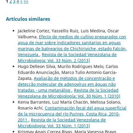
1
2
3
4
>
>>
Artículos similares
Jackeline Cortez, Yassellis Ruiz, Luís Medina, Oscar
Valbuena,
Efecto de medios de cultivo preparados con
agua de mar sobre indicadores sanitarios en aguas
marinas de balnearios de Chichiriviche, estado Falcón,
Venezuela
,
Revista de la Sociedad Venezolana de
Microbiología: Vol. 33 Núm. 2 (2013)
Hugo Delleon Silva, Murilo Rodrigues Melo, Carlos
Eduardo Anunciação, Marco Tulio Antonio García-
Zapata,
Avaliação de métodos de concentração e
detecção molecular de adenovírus em águas não
tratadas - uma metanálise
,
Revista de la Sociedad
Venezolana de Microbiología: Vol. 30 Núm. 1 (2010)
Kenia Barrantes, Luz María Chacón, Melissa Solano,
Rosario Achí,
Contaminación fecal del agua superficial
de la microcuenca del río Purires, Costa Rica, 2010-
2011
,
Revista de la Sociedad Venezolana de
Microbiología: Vol. 33 Núm. 1 (2013)
Krismay Anais Correa Rivas, María Vanessa Bravo