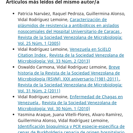
Artículos más leídos del mismo autor/a
Patricia Narváez, Raquel Pedroza, Guillermina Alonso,
Vidal Rodríguez Lemoine,
Caracterización de
plásmidos de resistencia a antibióticos en aislados
nosocomiales del Hospital Universitario de Caracas
,
Revista de la Sociedad Venezolana de Microbiología:
Vol. 25 Núm. 1 (2005)
Vidal Rodríguez Lemoine,
Venezuela en SciELO
Citation Index
,
Revista de la Sociedad Venezolana de
Microbiología: Vol. 33 Núm. 2 (2013)
Oswaldo Carmona, Vidal Rodríguez Lemoine,
Breve
historia de la Revista de la Sociedad Venezolana de
Microbiología (RSVM). XXX aniversario (1981-2011)
,
Revista de la Sociedad Venezolana de Microbiología:
Vol. 31 Núm. 2 (2011)
Vidal Rodríguez Lemoine,
Enfermedad de Chagas en
Venezuela
,
Revista de la Sociedad Venezolana de
Microbiología: Vol. 30 Núm. 1 (2010)
Yasmina Araque, Juana Vitelli-Flores, Alvaro Ramírez,
Guillermina Alonso, Vidal Rodríguez Lemoine,
Identificación bioquímica y PCR especie-específica de
cepas de Burkholderia cepacia de origen hospitalario