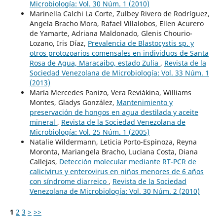
Microbiología: Vol. 30 Núm. 1 (2010)
Marinella Calchi La Corte, Zulbey Rivero de Rodríguez,
Angela Bracho Mora, Rafael Villalobos, Ellen Acurero
de Yamarte, Adriana Maldonado, Glenis Chourio-
Lozano, Iris Díaz,
Prevalencia de Blastocystis sp. y
otros protozoarios comensales en individuos de Santa
Rosa de Agua, Maracaibo, estado Zulia
,
Revista de la
Sociedad Venezolana de Microbiología: Vol. 33 Núm. 1
(2013)
María Mercedes Panizo, Vera Reviákina, Williams
Montes, Gladys González,
Mantenimiento y
preservación de hongos en agua destilada y aceite
mineral
,
Revista de la Sociedad Venezolana de
Microbiología: Vol. 25 Núm. 1 (2005)
Natalie Wildermann, Leticia Porto-Espinoza, Reyna
Moronta, Mariangela Bracho, Luciana Costa, Diana
Callejas,
Detección molecular mediante RT-PCR de
calicivirus y enterovirus en niños menores de 6 años
con síndrome diarreico
,
Revista de la Sociedad
Venezolana de Microbiología: Vol. 30 Núm. 2 (2010)
1
2
3
>
>>