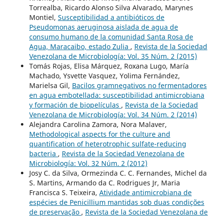
Torrealba, Ricardo Alonso Silva Alvarado, Marynes
Montiel,
Susceptibilidad a antibióticos de
Pseudomonas aeruginosa aislada de agua de
consumo humano de la comunidad Santa Rosa de
Agua, Maracaibo, estado Zulia
,
Revista de la Sociedad
Venezolana de Microbiología: Vol. 35 Núm. 2 (2015)
Tomás Rojas, Elisa Márquez, Roxana Lugo, María
Machado, Ysvette Vasquez, Yolima Fernández,
Marielsa Gil,
Bacilos gramnegativos no fermentadores
en agua embotellada: susceptibilidad antimicrobiana
y formación de biopelículas
,
Revista de la Sociedad
Venezolana de Microbiología: Vol. 34 Núm. 2 (2014)
Alejandra Carolina Zamora, Nora Malaver,
Methodological aspects for the culture and
quantification of heterotrophic sulfate-reducing
bacteria
,
Revista de la Sociedad Venezolana de
Microbiología: Vol. 32 Núm. 2 (2012)
Josy C. da Silva, Ormezinda C. C. Fernandes, Michel da
S. Martins, Armando da C. Rodrigues Jr, Maria
Francisca S. Teixeira,
Atividade antimicrobiana de
espécies de Penicillium mantidas sob duas condições
de preservação
,
Revista de la Sociedad Venezolana de