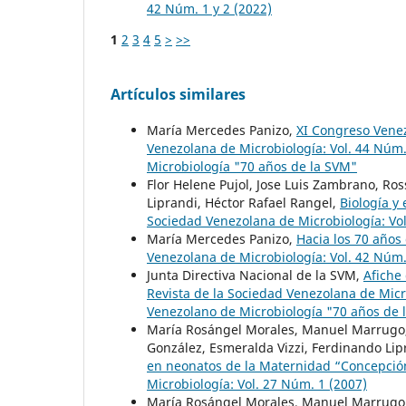
42 Núm. 1 y 2 (2022)
1
2
3
4
5
>
>>
Artículos similares
María Mercedes Panizo,
XI Congreso Vene
Venezolana de Microbiología: Vol. 44 Núm
Microbiología "70 años de la SVM"
Flor Helene Pujol, Jose Luis Zambrano, Ro
Liprandi, Héctor Rafael Rangel,
Biología y
Sociedad Venezolana de Microbiología: Vol
María Mercedes Panizo,
Hacia los 70 años
Venezolana de Microbiología: Vol. 42 Núm.
Junta Directiva Nacional de la SVM,
Afiche
Revista de la Sociedad Venezolana de Micr
Venezolano de Microbiología "70 años de 
María Rosángel Morales, Manuel Marrugo, 
González, Esmeralda Vizzi, Ferdinando Lipr
en neonatos de la Maternidad “Concepció
Microbiología: Vol. 27 Núm. 1 (2007)
María Rosángel Morales, Manuel Marrugo, 