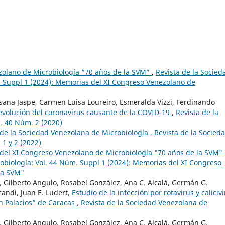
zolano de Microbiología “70 años de la SVM”
,
Revista de la Socied
. Suppl 1 (2024): Memorias del XI Congreso Venezolano de
ssana Jaspe, Carmen Luisa Loureiro, Esmeralda Vizzi, Ferdinando
 evolución del coronavirus causante de la COVID-19
,
Revista de la
. 40 Núm. 2 (2020)
 de la Sociedad Venezolana de Microbiología
,
Revista de la Socied
 1 y 2 (2022)
 del XI Congreso Venezolano de Microbiología "70 años de la SVM"
obiología: Vol. 44 Núm. Suppl 1 (2024): Memorias del XI Congreso
la SVM"
Gilberto Angulo, Rosabel González, Ana C. Alcalá, Germán G.
andi, Juan E. Ludert,
Estudio de la infección por rotavirus y caliciv
n Palacios” de Caracas
,
Revista de la Sociedad Venezolana de
Gilberto Angulo, Rosabel González, Ana C. Alcalá, Germán G.