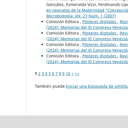
González, Esmeralda Vizzi, Ferdinando Lipr
en neonatos de la Maternidad “Concepció
Microbiología: Vol. 27 Núm. 1 (2007)
Comisión Editora ,
Pósteres digitales
,
Revi
(2024): Memorias del XI Congreso Venezol
Comisión Editora ,
Pósteres digitales
,
Revi
(2024): Memorias del XI Congreso Venezol
Comisión Editora ,
Pósteres digitales
,
Revi
(2024): Memorias del XI Congreso Venezol
Comisión Editora ,
Pósteres digitales
,
Revi
(2024): Memorias del XI Congreso Venezol
1
2
3
4
5
6
7
8
9
10
>
>>
También puede
Iniciar una búsqueda de simili