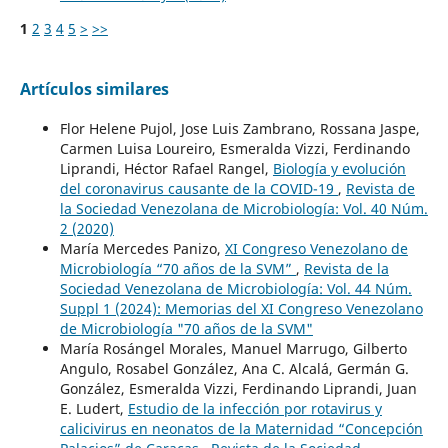
1
2
3
4
5
>
>>
Artículos similares
Flor Helene Pujol, Jose Luis Zambrano, Rossana Jaspe,
Carmen Luisa Loureiro, Esmeralda Vizzi, Ferdinando
Liprandi, Héctor Rafael Rangel,
Biología y evolución
del coronavirus causante de la COVID-19
,
Revista de
la Sociedad Venezolana de Microbiología: Vol. 40 Núm.
2 (2020)
María Mercedes Panizo,
XI Congreso Venezolano de
Microbiología “70 años de la SVM”
,
Revista de la
Sociedad Venezolana de Microbiología: Vol. 44 Núm.
Suppl 1 (2024): Memorias del XI Congreso Venezolano
de Microbiología "70 años de la SVM"
María Rosángel Morales, Manuel Marrugo, Gilberto
Angulo, Rosabel González, Ana C. Alcalá, Germán G.
González, Esmeralda Vizzi, Ferdinando Liprandi, Juan
E. Ludert,
Estudio de la infección por rotavirus y
calicivirus en neonatos de la Maternidad “Concepción