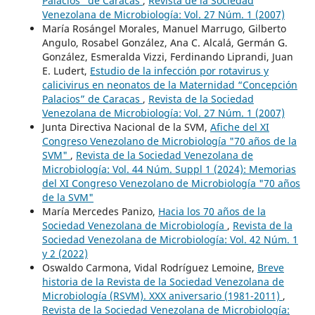
Palacios” de Caracas
,
Revista de la Sociedad
Venezolana de Microbiología: Vol. 27 Núm. 1 (2007)
María Rosángel Morales, Manuel Marrugo, Gilberto
Angulo, Rosabel González, Ana C. Alcalá, Germán G.
González, Esmeralda Vizzi, Ferdinando Liprandi, Juan
E. Ludert,
Estudio de la infección por rotavirus y
calicivirus en neonatos de la Maternidad “Concepción
Palacios” de Caracas
,
Revista de la Sociedad
Venezolana de Microbiología: Vol. 27 Núm. 1 (2007)
Junta Directiva Nacional de la SVM,
Afiche del XI
Congreso Venezolano de Microbiología "70 años de la
SVM"
,
Revista de la Sociedad Venezolana de
Microbiología: Vol. 44 Núm. Suppl 1 (2024): Memorias
del XI Congreso Venezolano de Microbiología "70 años
de la SVM"
María Mercedes Panizo,
Hacia los 70 años de la
Sociedad Venezolana de Microbiología
,
Revista de la
Sociedad Venezolana de Microbiología: Vol. 42 Núm. 1
y 2 (2022)
Oswaldo Carmona, Vidal Rodríguez Lemoine,
Breve
historia de la Revista de la Sociedad Venezolana de
Microbiología (RSVM). XXX aniversario (1981-2011)
,
Revista de la Sociedad Venezolana de Microbiología: