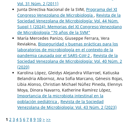
Vol. 31 Núm. 2 (2011)
Junta Directiva Nacional de la SVM,
Programa del XI
Congreso Venezolano de Microbiología
,
Revista de la
Sociedad Venezolana de Microbiología: Vol. 44 Núm.
Suppl 1 (2024): Memorias del XI Congreso Venezolano
de Microbiología "70 años de la SVM"
María Mercedes Panizo, Giuseppe Ferrara, Vera
Reviakina,
Bioseguridad y buenas prácticas para los
laboratorios de microbiología en el contexto de la
pandemia causada por el SARS-CoV-2
,
Revista de la
Sociedad Venezolana de Microbiología: Vol. 40 Núm. 2
(2020)
Karolina López, Gleidys Alejandra Villarroel, Katiuska
Belandria Albornoz, Ana Sofia Marcano, Génesis Rojas,
Libia Alonso, Christian Michael Núñez Pineda, Elennys
Moya, Dinora Navarro, Katherine Ramírez López,
Importancia de la microbiota intestinal en la
población pediátrica
,
Revista de la Sociedad
Venezolana de Microbiología: Vol. 43 Núm. 2 (2023)
1
2
3
4
5
6
7
8
9
10
>
>>