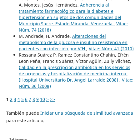
A. Montes, Jesús Hernández,
Adherencia al
tratamiento farmacológico para la diabetes e
hipertensión en sujetos de dos comunidades del
Municipio Sucre. Estado Miranda. Venezuela
,
Vitae:
Núm. 74 (2018)
M. Andrade, H. Andrade,
Alteraciones del
metabolismo de la glucosa e insulino resistencia en
pacientes con infección por VIH
,
Vitae: Núm. 41 (2010)
Rossana Suárez P, Ramez Constantino Chahin, Efrén
León Peña, Francis Suárez, Víctor Agüin, Zully Vilchez,
Calidad en la prescripción antibiótica en los servicios
de urgencias y hospitalización de medicina interna.
(Hospital Universitario Dr. Angel Larralde 2008)
,
Vitae:
Núm. 36 (2008)
1
2
3
4
5
6
7
8
9
10
>
>>
También puede
Iniciar una búsqueda de similitud avanzada
para este artículo.
Idioma