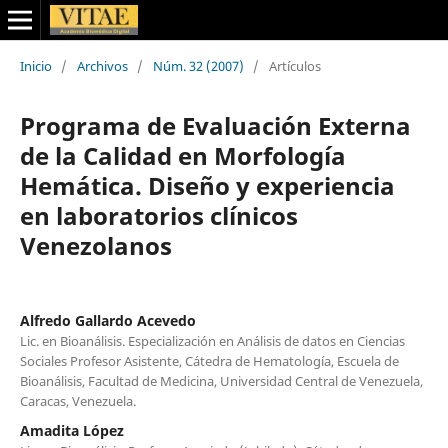
Inicio
/
Archivos
/
Núm. 32 (2007)
/
Artículos
Programa de Evaluación Externa
de la Calidad en Morfología
Hemática. Diseño y experiencia
en laboratorios clínicos
Venezolanos
Alfredo Gallardo Acevedo
Lic. en Bioanálisis. Especialización en Análisis de datos en Ciencias
Sociales Profesor Asistente, Cátedra de Hematología, Escuela de
Bioanálisis, Facultad de Medicina, Universidad Central de Venezuela,
Caracas, Venezuela.
Amadita López