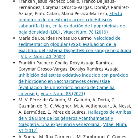
Franklin Jesús Pacheco Coello, Franco De Jesús-
Fernández, Corymar Orosco-Vargas, Doralys Ramirez-
Azuaje, Pinto Catari, María Peraza-Marrero,
Efecto
inhibitorio de un extracto acuoso de Hibiscus
sabdariffa Linn, en la oxidación de lipoproteínas de
baja densidad (LDL)
,
Vitae: Núm. 78 (2019)
María de Lourdes Freitas Do Carmo,
Velocidad de
sedimentacion globular (VSG): evaluación de la
exactitud del sistema Dispette® con sangre no diluida
,
Vitae: Núm. 40 (2009)
Franklin Pacheco-Coello, Roxy Azuaje Ramírez,
Corymar Orosco-Vargas, Doralys Ramírez Azuaje,
Inhibición del estrés oxidativo inducido con peróxido
de hidrógeno en Saccharomyces cerevissiae
(evaluación de un extracto acuoso de Camellia
sinensis)
,
Vitae: Núm. 86 (2021)
M. V. Pérez de Galindo, M. Galindo, A. Dorta, C.
Guzmán de R., C. Wagner, M. A. Vethencourt, A. Nessi,
A. Bermúdez, E. Pérez de Suárez,
Hallazgos de Amibas
de Vida Libre de los géneros Acanthamoeba y
Naegleria. Una experiencia venezolana
,
Vitae: Núm.
51 (2012)
A. Spena, M. Roa Carmen †, M. Zambrano, C. Gomes,