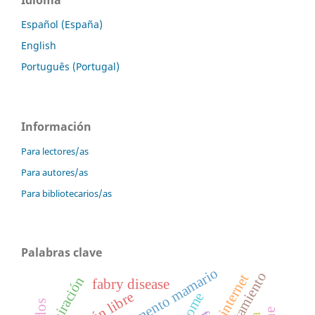
Español (España)
English
Português (Portugal)
Información
Para lectores/as
Para autores/as
Para bibliotecarios/as
Palabras clave
aumento mamario
tratamiento
internet
aspiración
fabry disease
silicón libre