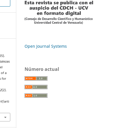
Open Journal Systems
25).
talezas
el
Número actual
 of a
s for
12
(2).
nf/arti