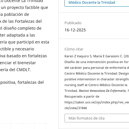
co Docente La Trinidad
Médico Docente la Trinidad
 un proyecto factible que
la población de
 de las Fortalezas del
Publicado
el diseño completo de
16-12-2025
cter adaptada a las
ría que participó en esta
ctible y necesario
Cómo citar
va basado en fortalezas
Karen Z Vaquiro S, María E Garassini C. (20
Diseño de una intervención positiva en for
enciar el bienestar
del carácter para personal de enfermería d
mería del CMDLT.
Centro Médico Docente la Trinidad: Design
positive intervention in character strength
positiva, fortalezas del
nursing staff at Centro Médico Docente la
Trinidad.
Revista Venezolana De Enfermería
,
Recuperado a partir de
https://saber.ucv.ve/ojs/index.php/rev_ve
cle/view/31846
Más formatos de cita