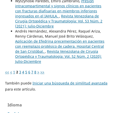
Wyszynoski Paredes, Emiro Zambrano,
Presión
intracompartimental y signos clínicos en pacientes
con fracturas diafisarias en miembros inferiores
ingresados en el IAHULA.
,
Revista Venezolana de
Cirugía Ortopédica y Traumatología: Vol. 53 Núm. 2
(2021): Julio-Diciembre
Andrés Hernández, Alexandra Pérez, Raquel Ariza,
Renny Cárdenas, Manuel José Brito Velásquez,
Aplicación de Efedrina precementación en pacientes
con reemplazo protésico de cadera. Hospital Central
de San Cristóbal.
,
Revista Venezolana de Cirugía
Ortopédica y Traumatología: Vol. 52 Núm. 2 (2020):
Julio-Diciembre
<<
<
1
2
3
4
5
6
7
8
>
>>
También puede
Iniciar una búsqueda de similitud avanzada
para este artículo.
Idioma