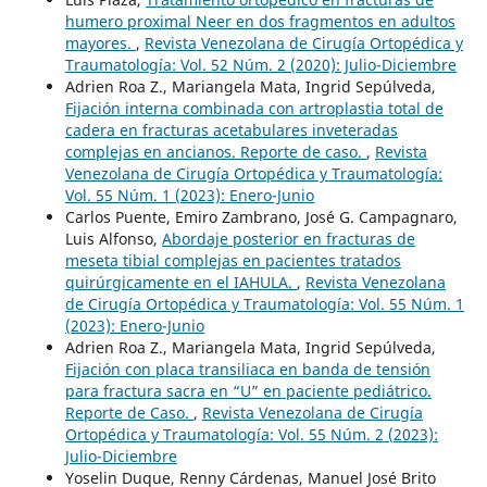
humero proximal Neer en dos fragmentos en adultos
mayores.
,
Revista Venezolana de Cirugía Ortopédica y
Traumatología: Vol. 52 Núm. 2 (2020): Julio-Diciembre
Adrien Roa Z., Mariangela Mata, Ingrid Sepúlveda,
Fijación interna combinada con artroplastia total de
cadera en fracturas acetabulares inveteradas
complejas en ancianos. Reporte de caso.
,
Revista
Venezolana de Cirugía Ortopédica y Traumatología:
Vol. 55 Núm. 1 (2023): Enero-Junio
Carlos Puente, Emiro Zambrano, José G. Campagnaro,
Luis Alfonso,
Abordaje posterior en fracturas de
meseta tibial complejas en pacientes tratados
quirúrgicamente en el IAHULA.
,
Revista Venezolana
de Cirugía Ortopédica y Traumatología: Vol. 55 Núm. 1
(2023): Enero-Junio
Adrien Roa Z., Mariangela Mata, Ingrid Sepúlveda,
Fijación con placa transiliaca en banda de tensión
para fractura sacra en “U” en paciente pediátrico.
Reporte de Caso.
,
Revista Venezolana de Cirugía
Ortopédica y Traumatología: Vol. 55 Núm. 2 (2023):
Julio-Diciembre
Yoselin Duque, Renny Cárdenas, Manuel José Brito