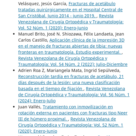
Velásquez, Jesús García,
Fracturas de acetábulo
tratadas quirúrgicamente en el Hospital Central de
San Cristóbal. Junio 2014 - junio 2019.
,
Revista
Venezolana de Cirugía Ortopédica y Traumatología:
Vol. 52 Núm. 1 (2020): Enero-Junio
Manuel Brito, José N. Shiozawa, Félix Landaeta, Jean
Carlos Castillo,
Aplicación clínica de la impresión 3D
en el manejo de fracturas abiertas de tibia: nuevas
fronteras en traumatología. Estudio experimental.
,
Revista Venezolana de Cirugía Ortopédica y
Traumatología: Vol. 54 Núm. 2 (2022): Julio-Diciembre
Adrien Roa Z, Mariangela Mata, Ingrid Sepúlveda,
Reconstrucción tardía en fracturas de acetábulo, 21
días después de la lesión: una nueva clasificación
basada en el tiempo de fijación
,
Revista Venezolana
de Cirugía Ortopédica y Traumatología: Vol. 56 Núm. 1
(2024): Enero-Julio
Juan Vallés,
Tratamiento con inmovilización en
rotación externa en pacientes con fracturas tipo Neer
III de húmero proximal.
,
Revista Venezolana de
Cirugía Ortopédica y Traumatología: Vol. 52 Núm. 1
(2020): Enero-Junio