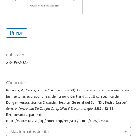
PDF
Publicado
28-09-2023
Cómo citar
Polanco, P., Carruyo, J., & Coronel, I. (2023). Comparación del tratamiento de
las fracturas supracondíleas de húmero Gartland II y III con técnica de
Dorgan versus técnica Cruzada. Hospital General del Sur “Dr. Pedro Iturbe”.
Revista Venezolana De Cirugía Ortopédica Y Traumatología
,
53
(2), 82–88.
Recuperado a partir de
https://saber.ucv.ve/ojs/index.php/rev_vcot/article/view/26908
Más formatos de cita