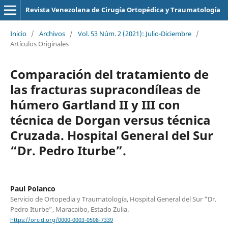
Revista Venezolana de Cirugía Ortopédica y Traumatología
Inicio
/
Archivos
/
Vol. 53 Núm. 2 (2021): Julio-Diciembre
/
Artículos Originales
Comparación del tratamiento de
las fracturas supracondíleas de
húmero Gartland II y III con
técnica de Dorgan versus técnica
Cruzada. Hospital General del Sur
“Dr. Pedro Iturbe”.
Paul Polanco
Servicio de Ortopedia y Traumatología, Hospital General del Sur “Dr.
Pedro Iturbe”, Maracaibo, Estado Zulia.
https://orcid.org/0000-0003-0508-7339