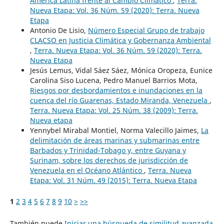
América Latina frente al Cambio Climático
,
Terra.
Nueva Etapa: Vol. 36 Núm. 59 (2020): Terra. Nueva
Etapa
Antonio De Lisio,
Número Especial Grupo de trabajo
CLACSO en Justicia Climática y Gobernanza Ambiental
,
Terra. Nueva Etapa: Vol. 36 Núm. 59 (2020): Terra.
Nueva Etapa
Jesús Lemus, Vidal Sáez Sáez, Mónica Oropeza, Eunice
Carolina Siso Lucena, Pedro Manuel Barrios Mota,
Riesgos por desbordamientos e inundaciones en la
cuenca del río Guarenas, Estado Miranda, Venezuela
,
Terra. Nueva Etapa: Vol. 25 Núm. 38 (2009): Terra.
Nueva etapa
Yennybel Mirabal Montiel, Norma Valecillo Jaimes,
La
delimitación de áreas marinas y submarinas entre
Barbados y Trinidad-Tobago y, entre Guyana y
Surinam, sobre los derechos de jurisdicción de
Venezuela en el Océano Atlántico
,
Terra. Nueva
Etapa: Vol. 31 Núm. 49 (2015): Terra. Nueva Etapa
1
2
3
4
5
6
7
8
9
10
>
>>
También puede
Iniciar una búsqueda de similitud avanzada