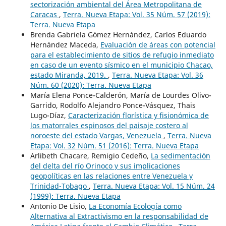
sectorización ambiental del Área Metropolitana de
Caracas
,
Terra. Nueva Etapa: Vol. 35 Núm. 57 (2019):
Terra. Nueva Etapa
Brenda Gabriela Gómez Hernández, Carlos Eduardo
Hernández Maceda,
Evaluación de áreas con potencial
para el establecimiento de sitios de refugio inmediato
en caso de un evento sísmico en el municipio Chacao,
estado Miranda, 2019.
,
Terra. Nueva Etapa: Vol. 36
Núm. 60 (2020): Terra. Nueva Etapa
María Elena Ponce-Calderón, María de Lourdes Olivo-
Garrido, Rodolfo Alejandro Ponce-Vásquez, Thais
Lugo-Díaz,
Caracterización florística y fisionómica de
los matorrales espinosos del paisaje costero al
noroeste del estado Vargas, Venezuela
,
Terra. Nueva
Etapa: Vol. 32 Núm. 51 (2016): Terra. Nueva Etapa
Arlibeth Chacare, Remigio Cedeño,
La sedimentación
del delta del río Orinoco y sus implicaciones
geopolíticas en las relaciones entre Venezuela y
Trinidad-Tobago
,
Terra. Nueva Etapa: Vol. 15 Núm. 24
(1999): Terra. Nueva Etapa
Antonio De Lisio,
La Economía Ecología como
Alternativa al Extractivismo en la responsabilidad de