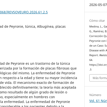
2026-05-0
70068/REVSOVEURO.2026.61.2.5
Cómo citar
d de Peyronie, túnica, Albugínea, placas
Medina, L., Gal
G., Ramírez, B
Corrección Qu
Peyronie con 
de un Caso: Su
Disease with 
Report.
Revist
64.
ad de Peyronie es un trastorno de la túnica
https://doi.
erizada por la formación de placas fibrosas que
.5
ológicas del mismo. La enfermedad de Peyronie
 respecto a la edad y tiene su mayor incidencia
Más forma
 de vida. El mecanismo exacto de formación de
ablecido definitivamente; la teoría más aceptada
como resultado de algún grado de lesión o
Número
o, especialmente en hombres con
Vol. 61 Nú
a la enfermedad. La enfermedad de Peyronie
considerable a los pacientes debido a la