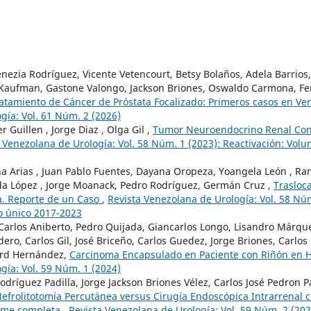
ezia Rodríguez, Vicente Vetencourt, Betsy Bolaños, Adela Barrios, 
 Kaufman, Gastone Valongo, Jackson Briones, Oswaldo Carmona, F
ratamiento de Cáncer de Próstata Focalizado: Primeros casos en V
gía: Vol. 61 Núm. 2 (2026)
 Guillen , Jorge Diaz , Olga Gil ,
Tumor Neuroendocrino Renal Con
 Venezolana de Urología: Vol. 58 Núm. 1 (2023): Reactivación: Vo
na Arias , Juan Pablo Fuentes, Dayana Oropeza, Yoangela León , Ran
da López , Jorge Moanack, Pedro Rodríguez, Germán Cruz ,
Trasloca
ga. Reporte de un Caso
,
Revista Venezolana de Urología: Vol. 58 Núm
 único 2017-2023
arlos Aniberto, Pedro Quijada, Giancarlos Longo, Lisandro Márquez
ero, Carlos Gil, José Briceño, Carlos Guedez, Jorge Briones, Carlo
ard Hernández,
Carcinoma Encapsulado en Paciente con Riñón en 
gía: Vol. 59 Núm. 1 (2024)
dríguez Padilla, Jorge Jackson Briones Vélez, Carlos José Pedron P
efrolitotomía Percutánea versus Cirugía Endoscópica Intrarrenal
forme completa
,
Revista Venezolana de Urología: Vol. 59 Núm. 2 (202