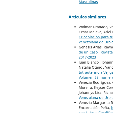
Masculinas
Artículos similares
Wolmar Granado, Ven
Cesar Malave, Ariel
Crioablación para t
Venezolana de Urolo
Génesis Arias, Rayner
de un Caso
,
Revista
2017-2023
Juan Blanco , Johan
Natalia Otaño , Van
Intrauterino a Veji
Volumen 58, número
Venezia Rodríguez, C
Moreira, Keyser Cord
Johannys Lira, Rich
Venezolana de Urolo
Venezia Margarita Ro
Encarnación Peña,
N
con Litiasis Corali