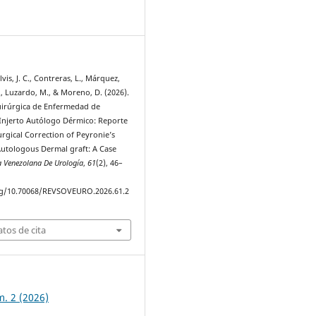
7
vis, J. C., Contreras, L., Márquez,
., Luzardo, M., & Moreno, D. (2026).
irúrgica de Enfermedad de
Injerto Autólogo Dérmico: Reporte
rgical Correction of Peyronie’s
Autologous Dermal graft: A Case
a Venezolana De Urología
,
61
(2), 46–
org/10.70068/REVSOVEURO.2026.61.2
tos de cita
m. 2 (2026)