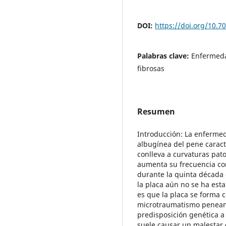
DOI:
https://doi.org/10.
Palabras clave:
Enfermeda
fibrosas
Resumen
Introducción: La enfermed
albugínea del pene caract
conlleva a curvaturas pat
aumenta su frecuencia con
durante la quinta década
la placa aún no se ha est
es que la placa se forma 
microtraumatismo penean
predisposición genética 
suele causar un malestar 