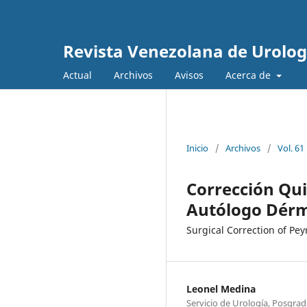
Revista Venezolana de Urolog
Actual
Archivos
Avisos
Acerca de
Inicio
/
Archivos
/
Vol. 61
Corrección Qui
Autólogo Dérm
Surgical Correction of Pe
Leonel Medina
Servicio de Urología, Posgrad