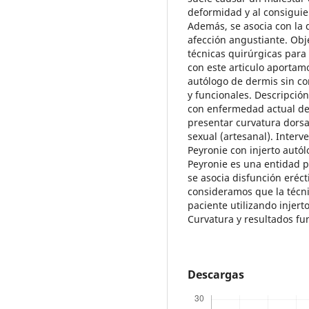
deformidad y al consiguien
Además, se asocia con la 
afección angustiante. Obje
técnicas quirúrgicas para
con este articulo aportamo
autólogo de dermis sin co
y funcionales. Descripción
con enfermedad actual de
presentar curvatura dorsa
sexual (artesanal). Inter
Peyronie con injerto aut
Peyronie es una entidad p
se asocia disfunción erécti
consideramos que la técn
paciente utilizando injer
Curvatura y resultados fu
Descargas