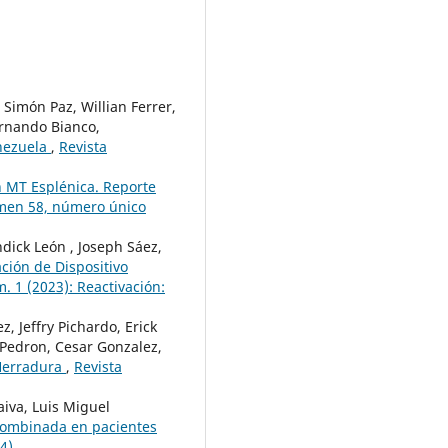
Simón Paz, Willian Ferrer,
ernando Bianco,
enezuela
,
Revista
 MT Esplénica. Reporte
lumen 58, número único
dick León , Joseph Sáez,
ción de Dispositivo
. 1 (2023): Reactivación:
, Jeffry Pichardo, Erick
s Pedron, Cesar Gonzalez,
Herradura
,
Revista
aiva, Luis Miguel
 combinada en pacientes
4)