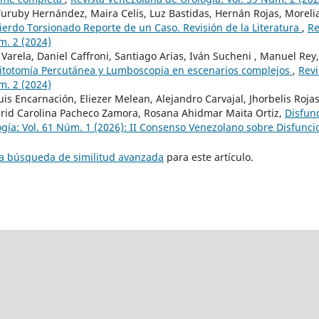
uruby Hernández, Maira Celis, Luz Bastidas, Hernán Rojas, Morelia
ierdo Torsionado Reporte de un Caso. Revisión de la Literatura
,
Re
m. 2 (2024)
arela, Daniel Caffroni, Santiago Arias, Iván Sucheni , Manuel Rey
litotomía Percutánea y Lumboscopia en escenarios complejos
,
Revi
m. 2 (2024)
s Encarnación, Eliezer Melean, Alejandro Carvajal, Jhorbelis Rojas, 
rid Carolina Pacheco Zamora, Rosana Ahidmar Maita Ortiz,
Disfunc
gía: Vol. 61 Núm. 1 (2026): II Consenso Venezolano sobre Disfunc
na búsqueda de similitud avanzada
para este artículo.