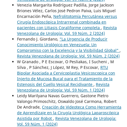
Venezia Margarita Rodríguez Padilla, Jorge Jackson
Briones Vélez, Carlos José Pedron Paiva, Luis Miguel
Encarnación Peña,
Nefrolitotomía Percutánea versus
Cirugía Endoscópica Intrarrenal combinada en
pacientes con Litiasis Coraliforme completa
,
Revista
Venezolana de Urología: Vol. 59 Núm. 2 (2024)
Fernando J. Giordano,
“La Urgencia de Producir
Conocimiento Urológico en Venezuela: Un
Compromiso con la Excelencia y la Visibilidad Global”
,
Revista Venezolana de Urología: Vol. 59 Núm. 2 (2024)
W Granado , P E Escovar, O Pesliakas, I Sucheni , M
Silva , P Sánchez, J López, M Rey, P Escovar,
RTU
Bipolar Asociada a Cervicoplastia Vesicoscopica con
Injerto de Mucosa Bucal para el Tratamiento de la
Estenosis del Cuello Vesical Recidivante
,
Revista
Venezolana de Urología: Vol. 59 Núm. 1 (2024)
Leidy Marilyana Navas Guerrero, Gastone Pietro
Valongo Primoschitz, Oswaldo José Carmona, Robert
De Andrade,
Creación de Videoteca Como Herramienta
de Aprendizaje en la Cirugía Urológica Laparoscópica
Asistida por Robot
,
Revista Venezolana de Urología:
Vol. 59 Núm. 1 (2024)