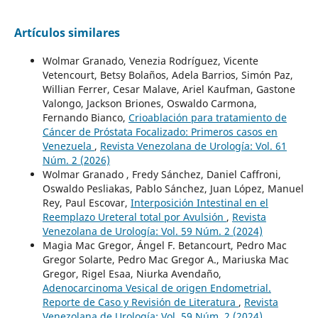
Artículos similares
Wolmar Granado, Venezia Rodríguez, Vicente
Vetencourt, Betsy Bolaños, Adela Barrios, Simón Paz,
Willian Ferrer, Cesar Malave, Ariel Kaufman, Gastone
Valongo, Jackson Briones, Oswaldo Carmona,
Fernando Bianco,
Crioablación para tratamiento de
Cáncer de Próstata Focalizado: Primeros casos en
Venezuela
,
Revista Venezolana de Urología: Vol. 61
Núm. 2 (2026)
Wolmar Granado , Fredy Sánchez, Daniel Caffroni,
Oswaldo Pesliakas, Pablo Sánchez, Juan López, Manuel
Rey, Paul Escovar,
Interposición Intestinal en el
Reemplazo Ureteral total por Avulsión
,
Revista
Venezolana de Urología: Vol. 59 Núm. 2 (2024)
Magia Mac Gregor, Ángel F. Betancourt, Pedro Mac
Gregor Solarte, Pedro Mac Gregor A., Mariuska Mac
Gregor, Rigel Esaa, Niurka Avendaño,
Adenocarcinoma Vesical de origen Endometrial.
Reporte de Caso y Revisión de Literatura
,
Revista
Venezolana de Urología: Vol. 59 Núm. 2 (2024)