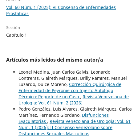
Vol. 60 Núm. 1 (2025): VI Consenso de Enfermedades
Prostáticas
Sección
Capítulo 1
Artículos más leídos del mismo autor/a
Leonel Medina, Juan Carlos Galvis, Leonardo
Contreras, Glaireth Márquez, Brilly Ramírez, Manuel
Luzardo, Dulce Moreno,
Corrección Quirúrgica de
Enfermedad de Peyronie con Injerto Autólogo
Dérmico: Reporte de un Caso
,
Revista Venezolana de
Urología: Vol. 61 Núm. 2 (2026)
Pedro González, Luis Alvares, Glaireth Márquez, Carlos
Martínez, Fernando Giordano,
Disfunciones
Eyaculatorias
,
Revista Venezolana de Urología: Vol. 61
Núm. 1 (2026): II Consenso Venezolano sobre
Disfunciones Sexuales Masculinas