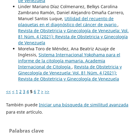
de Venezuela
Linder Mariano Díaz Colmenarez, Belkys Carolina
Zambrano Ramón, Daniel Alejandro Omaña Carrero,
Manuel Santos Luque,
Utilidad del recuento de
plaquetas en el diagnóstico del cáncer de ovario
,
Revista de Obstetricia y Ginecología de Venezuela: Vol.
81 Núm. 4 (2021): Revista de Obstetricia y Ginecología
de Venezuela
Morelva Toro de Méndez, Ana Beatriz Azuaje de
Inglessis,
Sistema Internacional Yokohama para el
informe de la citología mamaria. Academia
Internacional de Citología
,
Revista de Obstetricia y
Ginecología de Venezuela: Vol. 81 Núm. 4 (2021):
Revista de Obstetricia y Ginecología de Venezuela
<<
<
1
2
3
4
5
6
7
>
>>
También puede
Iniciar una búsqueda de similitud avanzada
para este artículo.
Palabras clave