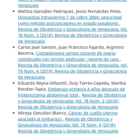
Venezuela
Melitza González Pedriquez, Jesús Fernández Pinto,
Dispositivo intrauterino T de cobre 380A: seguridad
como método anticonceptivo en estado posaborto
,
Revista de Obstetricia y Ginecología de Venezuela: Vol.
78 Núm. 3 (2018): Revista de Obstetricia y Ginecología
de Venezuela
Carlos José Santoni, Juan Francisco Fajardo, Argimiro
Becerra,
Cistoadenoma seroso gigante de ovario
complicado con torsión pedicular: reporte de caso
,
Revista de Obstetricia y Ginecología de Venezuela: Vol.
79 Núm. 4 (2019): Revista de Obstetricia y Ginecología
de Venezuela
Eduardo Reyna-Villasmil, Duly Torres-Cepeda, Martha
Rondon-Tapia,
Embarazo ectópico 4 años después de
histerectomía abdominal total
,
Revista de Obstetricia
y Ginecología de Venezuela: Vol. 78 Núm. 3 (2018):
Revista de Obstetricia y Ginecología de Venezuela
Mireya González Blanco,
Cáncer de cuello uterino
asociado al embarazo
,
Revista de Obstetricia y
Ginecología de Venezuela: Vol. 78 Núm. 4 (2018):
Revista de Obstetricia y Ginecología de Venezuela