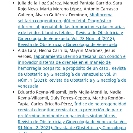
Julia de la Hoz Suárez, Manuel Pantoja Garrido, Sara
Rojo Novo, Marta Moreno López, Antonio Carrasco
Gallego, Álvaro Gutiérrez Domingo,
Miofibroma
solitario congénito en glúteo fetal. Diagnóstico
diferencial prenatal de las tumoraciones placentarias
y de tejidos blandos fetales
,
Revista de Obstetricia y
Ginecología de Venezuela: Vol. 78 Núm. 4 (2018):
Revista de Obstetricia y Ginecología de Venezuela
Aida Lara, Hecna Carrillo, Mayrin Martínez, Jesús
Veroes,
Taponamiento uterino artesanal con condón e
innovador sistema de drenaje en el manejo de
hemorragia posparto: a propósito de un caso
,
Revista
de Obstetricia y Ginecología de Venezuela: Vol. 81
Núm. 1 (2021): Revista de Obstetricia y Ginecología de
Venezuela
Eduardo Reyna-Villasmil, Jorly Mejia-Montilla, Nadia
Reyna-Villasmil, Duly Torres-Cepeda, Martha Rondón-
Tapia, Carlos Briceño-Pérez,
Índice de heterogeneidad
cervical o longitud cervical en la predicción de parto
pretérmino inminente en pacientes sintomáticas
,
Revista de Obstetricia y Ginecología de Venezuela: Vol.
81 Núm. 2 (2021): Revista de Obstetricia y Ginecología