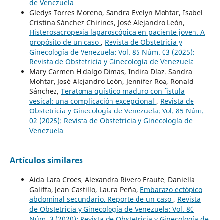
de Venezuela
Gledys Torres Moreno, Sandra Evelyn Mohtar, Isabel
Cristina Sánchez Chirinos, José Alejandro León,
Histerosacropexia laparoscópica en paciente joven. A
propósito de un caso
,
Revista de Obstetricia y
Ginecología de Venezuela: Vol. 85 Núm. 03 (2025):
Revista de Obstetricia y Ginecología de Venezuela
Mary Carmen Hidalgo Dimas, Indira Díaz, Sandra
Mohtar, José Alejandro León, Jennifer Roa, Ronald
Sánchez,
Teratoma quístico maduro con fistula
vesical: una complicación excepcional
,
Revista de
Obstetricia y Ginecología de Venezuela: Vol. 85 Núm.
02 (2025): Revista de Obstetricia y Ginecología de
Venezuela
Artículos similares
Aida Lara Croes, Alexandra Rivero Fraute, Daniella
Galiffa, Jean Castillo, Laura Peña,
Embarazo ectópico
abdominal secundario. Reporte de un caso
,
Revista
de Obstetricia y Ginecología de Venezuela: Vol. 80
Núm. 3 (2020): Revista de Obstetricia y Ginecología de