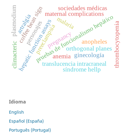
coffee bean sign
sociedades médicas
plasmodium
maternal complications
artralgia
pruebas de funcionalismo hepático
malaria
hepatic function assays
personajes
thrombocytopenia
preeclampsia
pregnancy
anopheles
climacteric
orthogonal planes
ginecología
anemia
translucencia intracraneal
síndrome hellp
Idioma
English
Español (España)
Português (Portugal)