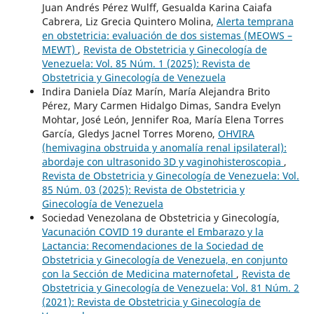
Juan Andrés Pérez Wulff, Gesualda Karina Caiafa
Cabrera, Liz Grecia Quintero Molina,
Alerta temprana
en obstetricia: evaluación de dos sistemas (MEOWS –
MEWT)
,
Revista de Obstetricia y Ginecología de
Venezuela: Vol. 85 Núm. 1 (2025): Revista de
Obstetricia y Ginecología de Venezuela
Indira Daniela Díaz Marín, María Alejandra Brito
Pérez, Mary Carmen Hidalgo Dimas, Sandra Evelyn
Mohtar, José León, Jennifer Roa, María Elena Torres
García, Gledys Jacnel Torres Moreno,
OHVIRA
(hemivagina obstruida y anomalía renal ipsilateral):
abordaje con ultrasonido 3D y vaginohisteroscopia
,
Revista de Obstetricia y Ginecología de Venezuela: Vol.
85 Núm. 03 (2025): Revista de Obstetricia y
Ginecología de Venezuela
Sociedad Venezolana de Obstetricia y Ginecología,
Vacunación COVID 19 durante el Embarazo y la
Lactancia: Recomendaciones de la Sociedad de
Obstetricia y Ginecología de Venezuela, en conjunto
con la Sección de Medicina maternofetal
,
Revista de
Obstetricia y Ginecología de Venezuela: Vol. 81 Núm. 2
(2021): Revista de Obstetricia y Ginecología de