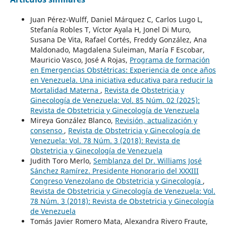
Juan Pérez-Wulff, Daniel Márquez C, Carlos Lugo L,
Stefanía Robles T, Víctor Ayala H, Jonel Di Muro,
Susana De Vita, Rafael Cortés, Freddy González, Ana
Maldonado, Magdalena Suleiman, María F Escobar,
Mauricio Vasco, José A Rojas,
Programa de formación
en Emergencias Obstétricas: Experiencia de once años
en Venezuela. Una iniciativa educativa para reducir la
Mortalidad Materna
,
Revista de Obstetricia y
Ginecología de Venezuela: Vol. 85 Núm. 02 (2025):
Revista de Obstetricia y Ginecología de Venezuela
Mireya González Blanco,
Revisión, actualización y
consenso
,
Revista de Obstetricia y Ginecología de
Venezuela: Vol. 78 Núm. 3 (2018): Revista de
Obstetricia y Ginecología de Venezuela
Judith Toro Merlo,
Semblanza del Dr. Williams José
Sánchez Ramírez. Presidente Honorario del XXXIII
Congreso Venezolano de Obstetricia y Ginecología
,
Revista de Obstetricia y Ginecología de Venezuela: Vol.
78 Núm. 3 (2018): Revista de Obstetricia y Ginecología
de Venezuela
Tomás Javier Romero Mata, Alexandra Rivero Fraute,