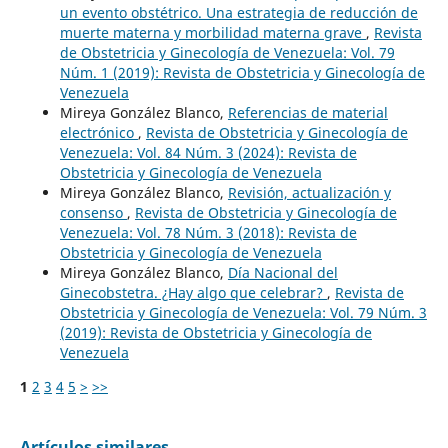
un evento obstétrico. Una estrategia de reducción de
muerte materna y morbilidad materna grave
,
Revista
de Obstetricia y Ginecología de Venezuela: Vol. 79
Núm. 1 (2019): Revista de Obstetricia y Ginecología de
Venezuela
Mireya González Blanco,
Referencias de material
electrónico
,
Revista de Obstetricia y Ginecología de
Venezuela: Vol. 84 Núm. 3 (2024): Revista de
Obstetricia y Ginecología de Venezuela
Mireya González Blanco,
Revisión, actualización y
consenso
,
Revista de Obstetricia y Ginecología de
Venezuela: Vol. 78 Núm. 3 (2018): Revista de
Obstetricia y Ginecología de Venezuela
Mireya González Blanco,
Día Nacional del
Ginecobstetra. ¿Hay algo que celebrar?
,
Revista de
Obstetricia y Ginecología de Venezuela: Vol. 79 Núm. 3
(2019): Revista de Obstetricia y Ginecología de
Venezuela
1
2
3
4
5
>
>>
Artículos similares