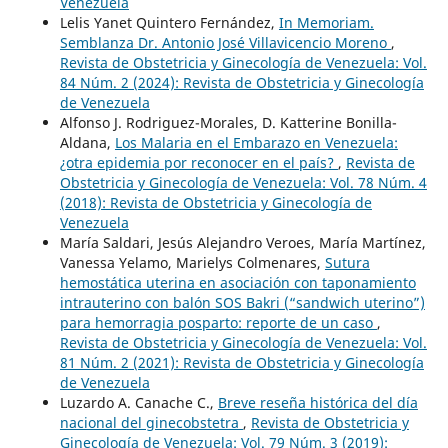
Venezuela
Lelis Yanet Quintero Fernández,
In Memoriam.
Semblanza Dr. Antonio José Villavicencio Moreno
,
Revista de Obstetricia y Ginecología de Venezuela: Vol.
84 Núm. 2 (2024): Revista de Obstetricia y Ginecología
de Venezuela
Alfonso J. Rodriguez-Morales, D. Katterine Bonilla-
Aldana,
Los Malaria en el Embarazo en Venezuela:
¿otra epidemia por reconocer en el país?
,
Revista de
Obstetricia y Ginecología de Venezuela: Vol. 78 Núm. 4
(2018): Revista de Obstetricia y Ginecología de
Venezuela
María Saldari, Jesús Alejandro Veroes, María Martínez,
Vanessa Yelamo, Marielys Colmenares,
Sutura
hemostática uterina en asociación con taponamiento
intrauterino con balón SOS Bakri (“sandwich uterino”)
para hemorragia posparto: reporte de un caso
,
Revista de Obstetricia y Ginecología de Venezuela: Vol.
81 Núm. 2 (2021): Revista de Obstetricia y Ginecología
de Venezuela
Luzardo A. Canache C.,
Breve reseña histórica del día
nacional del ginecobstetra
,
Revista de Obstetricia y
Ginecología de Venezuela: Vol. 79 Núm. 3 (2019):