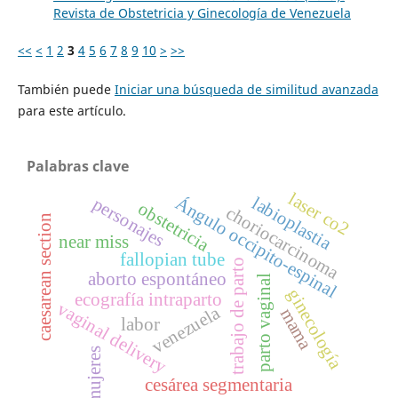
Revista de Obstetricia y Ginecología de Venezuela
<<
<
1
2
3
4
5
6
7
8
9
10
>
>>
También puede
Iniciar una búsqueda de similitud avanzada
para este artículo.
Palabras clave
laser co2
labioplastia
Ángulo occipito-espinal
personajes
obstetricia
choriocarcinoma
caesarean section
near miss
fallopian tube
trabajo de parto
aborto espontáneo
parto vaginal
ginecología
ecografía intraparto
vaginal delivery
venezuela
mama
labor
mujeres
cesárea segmentaria