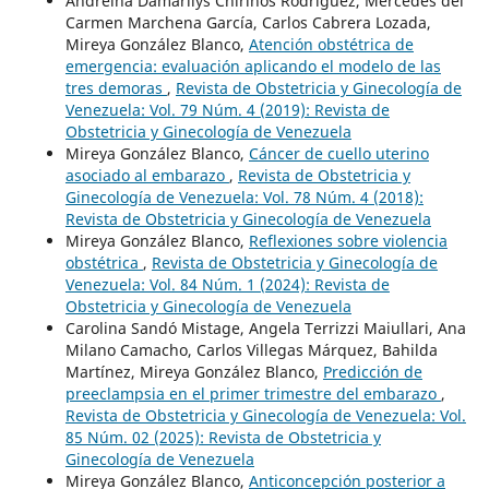
Andreína Damarilys Chirinos Rodríguez, Mercedes del
Carmen Marchena García, Carlos Cabrera Lozada,
Mireya González Blanco,
Atención obstétrica de
emergencia: evaluación aplicando el modelo de las
tres demoras
,
Revista de Obstetricia y Ginecología de
Venezuela: Vol. 79 Núm. 4 (2019): Revista de
Obstetricia y Ginecología de Venezuela
Mireya González Blanco,
Cáncer de cuello uterino
asociado al embarazo
,
Revista de Obstetricia y
Ginecología de Venezuela: Vol. 78 Núm. 4 (2018):
Revista de Obstetricia y Ginecología de Venezuela
Mireya González Blanco,
Reflexiones sobre violencia
obstétrica
,
Revista de Obstetricia y Ginecología de
Venezuela: Vol. 84 Núm. 1 (2024): Revista de
Obstetricia y Ginecología de Venezuela
Carolina Sandó Mistage, Angela Terrizzi Maiullari, Ana
Milano Camacho, Carlos Villegas Márquez, Bahilda
Martínez, Mireya González Blanco,
Predicción de
preeclampsia en el primer trimestre del embarazo
,
Revista de Obstetricia y Ginecología de Venezuela: Vol.
85 Núm. 02 (2025): Revista de Obstetricia y
Ginecología de Venezuela
Mireya González Blanco,
Anticoncepción posterior a