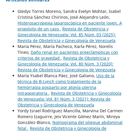
Gledys Torres Moreno, Sandra Evelyn Mohtar, Isabel
Cristina Sánchez Chirinos, José Alejandro León,
Histerosacropexia laparoscópica en paciente joven. A
propósito de un caso
,
Revista de Obstetricia y
Ginecología de Venezuela: Vol. 85 Núm. 03 (2025):
Revista de Obstetricia y Ginecología de Venezuela
María Pérez, María Pacheco, Karla Pérez, Norelis
Tineo,
Daño renal en pacientes preeclámpticas con
criterios de gravedad
,
Revista de Obstetricia y
Ginecología de Venezuela: Vol. 80 Núm. 3 (2020):
Revista de Obstetricia y Ginecología de Venezuela
María Ysabel Blanca Páez, José Galiano,
Uso de la
técnica de B-Lynch como tratamiento de la
hemorragia posparto por atonía uterina
intraoperatoria
,
Revista de Obstetricia y Ginecología
de Venezuela: Vol. 81 Núm. 3 (2021): Revista de
Obstetricia y Ginecología de Venezuela
Yordy Israel Rodríguez Mancilla, Marvina Del Carmen
Romero Izaguirre, Jeiv Vicente Gómez Marín, Mireya
González-Blanco,
Nomograma del pliegue abdominal
fetal
,
Revista de Obstetricia y Ginecología de