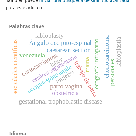
También puede
Iniciar una búsqueda de similitud avanzada
para este artículo.
Palabras clave
labioplasty
choriocarcinoma
labioplastia
ecografía intraparto
Ángulo occipito-espinal
sociedades científicas
caesarean section
coriocarcinoma
venezuela
cesárea segmentaria
labor
mama
personajes
trabajo de parto
occiput-spine angle
mujeres
parto vaginal
obstetricia
gestational trophoblastic disease
Idioma