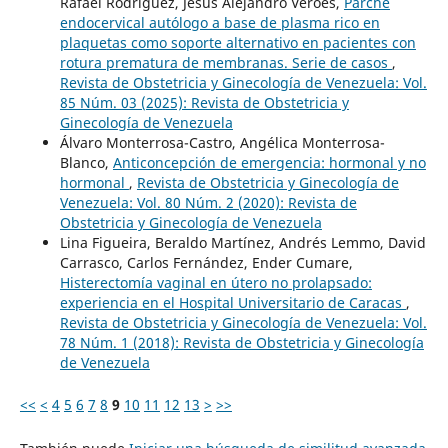
Rafael Rodríguez, Jesús Alejandro Veroes,
Parche
endocervical autólogo a base de plasma rico en
plaquetas como soporte alternativo en pacientes con
rotura prematura de membranas. Serie de casos
,
Revista de Obstetricia y Ginecología de Venezuela: Vol.
85 Núm. 03 (2025): Revista de Obstetricia y
Ginecología de Venezuela
Álvaro Monterrosa-Castro, Angélica Monterrosa-
Blanco,
Anticoncepción de emergencia: hormonal y no
hormonal
,
Revista de Obstetricia y Ginecología de
Venezuela: Vol. 80 Núm. 2 (2020): Revista de
Obstetricia y Ginecología de Venezuela
Lina Figueira, Beraldo Martínez, Andrés Lemmo, David
Carrasco, Carlos Fernández, Ender Cumare,
Histerectomía vaginal en útero no prolapsado:
experiencia en el Hospital Universitario de Caracas
,
Revista de Obstetricia y Ginecología de Venezuela: Vol.
78 Núm. 1 (2018): Revista de Obstetricia y Ginecología
de Venezuela
<<
<
4
5
6
7
8
9
10
11
12
13
>
>>