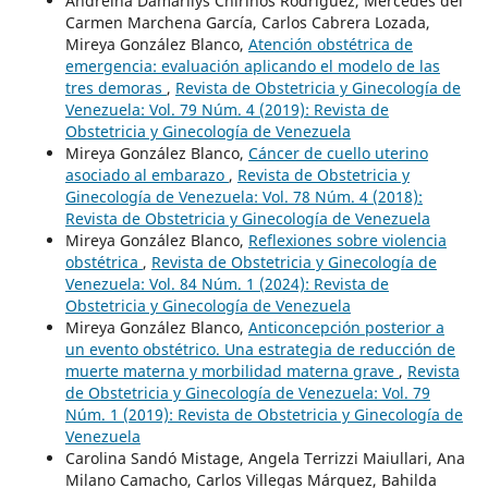
Andreína Damarilys Chirinos Rodríguez, Mercedes del
Carmen Marchena García, Carlos Cabrera Lozada,
Mireya González Blanco,
Atención obstétrica de
emergencia: evaluación aplicando el modelo de las
tres demoras
,
Revista de Obstetricia y Ginecología de
Venezuela: Vol. 79 Núm. 4 (2019): Revista de
Obstetricia y Ginecología de Venezuela
Mireya González Blanco,
Cáncer de cuello uterino
asociado al embarazo
,
Revista de Obstetricia y
Ginecología de Venezuela: Vol. 78 Núm. 4 (2018):
Revista de Obstetricia y Ginecología de Venezuela
Mireya González Blanco,
Reflexiones sobre violencia
obstétrica
,
Revista de Obstetricia y Ginecología de
Venezuela: Vol. 84 Núm. 1 (2024): Revista de
Obstetricia y Ginecología de Venezuela
Mireya González Blanco,
Anticoncepción posterior a
un evento obstétrico. Una estrategia de reducción de
muerte materna y morbilidad materna grave
,
Revista
de Obstetricia y Ginecología de Venezuela: Vol. 79
Núm. 1 (2019): Revista de Obstetricia y Ginecología de
Venezuela
Carolina Sandó Mistage, Angela Terrizzi Maiullari, Ana
Milano Camacho, Carlos Villegas Márquez, Bahilda