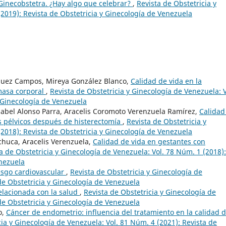
Ginecobstetra. ¿Hay algo que celebrar?
,
Revista de Obstetricia y
2019): Revista de Obstetricia y Ginecología de Venezuela
guez Campos, Mireya González Blanco,
Calidad de vida en la
masa corporal
,
Revista de Obstetricia y Ginecología de Venezuela: V
y Ginecología de Venezuela
Isabel Alonso Parra, Aracelis Coromoto Verenzuela Ramírez,
Calidad
s pélvicos después de histerectomía
,
Revista de Obstetricia y
2018): Revista de Obstetricia y Ginecología de Venezuela
chuca, Aracelis Verenzuela,
Calidad de vida en gestantes con
a de Obstetricia y Ginecología de Venezuela: Vol. 78 Núm. 1 (2018):
enezuela
esgo cardiovascular
,
Revista de Obstetricia y Ginecología de
de Obstetricia y Ginecología de Venezuela
elacionada con la salud
,
Revista de Obstetricia y Ginecología de
de Obstetricia y Ginecología de Venezuela
o,
Cáncer de endometrio: influencia del tratamiento en la calidad 
cia y Ginecología de Venezuela: Vol. 81 Núm. 4 (2021): Revista de