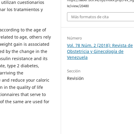
https://saber.ucv.ve/ojs/index.php/rev_og
 utilizan cuestionarios
le/view/20480
nar los tratamientos y
Más formatos de cita
according to the age of
lated to age, others rely
Número
eight gain is associated
Vol. 78 Núm. 2 (2018): Revista de
Obstetricia y Ginecología de
ed by the change in the
Venezuela
nsulin resistance and its
te, type 2 diabetes,
Sección
arriving the
Revisión
 and reduce your caloric
 in the quality of life
ionnaires that serve to
 of the same are used for