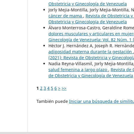
Obstetricia y Ginecología de Venezuela
Jorly Mejia-Montilla, Jorly Mejia-Montilla,
cáncer de mama
,
Revista de Obstetricia y
Obstetricia y Ginecología de Venezuela
Álvaro Monterrosa-Castro, Geraldine Rom
dolores musculares y articulares en muje
Ginecología de Venezuela: Vol. 82 Núm. 1 (
Héctor J. Hernández A, Joseph R. Hernánde
adiposidad materna durante la gestación
(2021): Revista de Obstetricia y Ginecolog
Nadia Reyna-Villasmil, Jorly Mejia-Montill
salud femenina a largo plazo
,
Revista de 
de Obstetricia y Ginecología de Venezuela
1
2
3
4
5
6
>
>>
También puede
Iniciar una búsqueda de simili