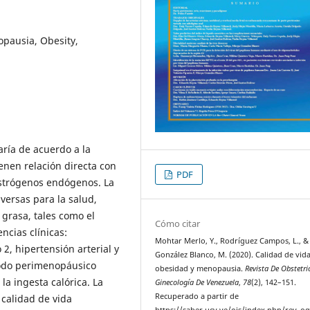
pausia, Obesity,
ría de acuerdo a la
enen relación directa con
PDF
estrógenos endógenos. La
versas para la salud,
 grasa, tales como el
Cómo citar
ncias clínicas:
Mohtar Merlo, Y., Rodríguez Campos, L., &
 2, hipertensión arterial y
González Blanco, M. (2020). Calidad de vida
iodo perimenopáusico
obesidad y menopausia.
Revista De Obstetri
la ingesta calórica. La
Ginecología De Venezuela
,
78
(2), 142–151.
Recuperado a partir de
 calidad de vida