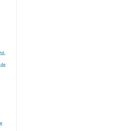
ol.
 de
de