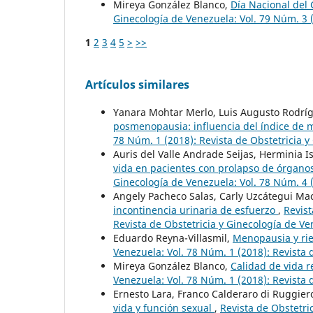
Mireya González Blanco,
Día Nacional del 
Ginecología de Venezuela: Vol. 79 Núm. 3 (
1
2
3
4
5
>
>>
Artículos similares
Yanara Mohtar Merlo, Luis Augusto Rodrí
posmenopausia: influencia del índice de 
78 Núm. 1 (2018): Revista de Obstetricia 
Auris del Valle Andrade Seijas, Herminia 
vida en pacientes con prolapso de órgano
Ginecología de Venezuela: Vol. 78 Núm. 4 (
Angely Pacheco Salas, Carly Uzcátegui Ma
incontinencia urinaria de esfuerzo
,
Revist
Revista de Obstetricia y Ginecología de V
Eduardo Reyna-Villasmil,
Menopausia y ri
Venezuela: Vol. 78 Núm. 1 (2018): Revista 
Mireya González Blanco,
Calidad de vida r
Venezuela: Vol. 78 Núm. 1 (2018): Revista 
Ernesto Lara, Franco Calderaro di Ruggier
vida y función sexual
,
Revista de Obstetri