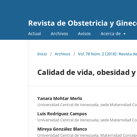
Revista de Obstetricia y Gine
Actual
Archivos
Avisos
Acerca de
Inicio
/
Archivos
/
Vol. 78 Núm. 2 (2018): Revista d
Calidad de vida, obesidad
Yanara Mohtar Merlo
Universidad Central de Venezuela, sede Maternidad Co
Luis Rodríguez Campos
Universidad Central de Venezuela, sede Maternidad Co
Mireya González Blanco
Universidad Central de Venezuela. Maternidad Concepc