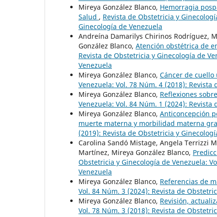
Mireya González Blanco,
Hemorragia pospa
Salud
,
Revista de Obstetricia y Ginecologí
Ginecología de Venezuela
Andreína Damarilys Chirinos Rodríguez, 
González Blanco,
Atención obstétrica de 
Revista de Obstetricia y Ginecología de Ve
Venezuela
Mireya González Blanco,
Cáncer de cuello
Venezuela: Vol. 78 Núm. 4 (2018): Revista 
Mireya González Blanco,
Reflexiones sobre
Venezuela: Vol. 84 Núm. 1 (2024): Revista 
Mireya González Blanco,
Anticoncepción po
muerte materna y morbilidad materna gr
(2019): Revista de Obstetricia y Ginecolog
Carolina Sandó Mistage, Angela Terrizzi M
Martínez, Mireya González Blanco,
Predicc
Obstetricia y Ginecología de Venezuela: Vo
Venezuela
Mireya González Blanco,
Referencias de ma
Vol. 84 Núm. 3 (2024): Revista de Obstetri
Mireya González Blanco,
Revisión, actuali
Vol. 78 Núm. 3 (2018): Revista de Obstetri