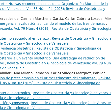
rto. Nuevas recomendaciones de la Organización Mundial de la
a de Venezuela: Vol. 85 Núm. 04 (2025): Revista de Obstetricia y
Mercedes del Carmen Marchena García, Carlos Cabrera Lozada, Mir
emergencia: evaluación aplicando el modelo de las tres demoras
,
nezuela: Vol. 79 Núm. 4 (2019): Revista de Obstetricia y Ginecologí
 uterino asociado al embarazo
,
Revista de Obstetricia y Ginecologí
de Obstetricia y Ginecología de Venezuela
 violencia obstétrica
,
Revista de Obstetricia y Ginecología de
de Obstetricia y Ginecología de Venezuela
sterior a un evento obstétrico. Una estrategia de reducción de
ave
,
Revista de Obstetricia y Ginecología de Venezuela: Vol. 79 Núm
ía de Venezuela
aiullari, Ana Milano Camacho, Carlos Villegas Márquez, Bahilda
ión de preeclampsia en el primer trimestre del embarazo
,
Revista
l. 85 Núm. 02 (2025): Revista de Obstetricia y Ginecología de
terial electrónico
,
Revista de Obstetricia y Ginecología de Venezu
cia y Ginecología de Venezuela
zación y consenso
,
Revista de Obstetricia y Ginecología de Venezue
cia y Ginecología de Venezuela