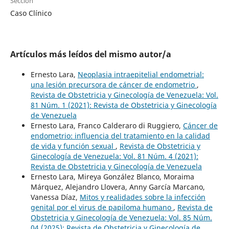
Sección
Caso Clínico
Artículos más leídos del mismo autor/a
Ernesto Lara,
Neoplasia intraepitelial endometrial:
una lesión precursora de cáncer de endometrio
,
Revista de Obstetricia y Ginecología de Venezuela: Vol.
81 Núm. 1 (2021): Revista de Obstetricia y Ginecología
de Venezuela
Ernesto Lara, Franco Calderaro di Ruggiero,
Cáncer de
endometrio: influencia del tratamiento en la calidad
de vida y función sexual
,
Revista de Obstetricia y
Ginecología de Venezuela: Vol. 81 Núm. 4 (2021):
Revista de Obstetricia y Ginecología de Venezuela
Ernesto Lara, Mireya González Blanco, Moraima
Márquez, Alejandro Llovera, Anny García Marcano,
Vanessa Díaz,
Mitos y realidades sobre la infección
genital por el virus de papiloma humano
,
Revista de
Obstetricia y Ginecología de Venezuela: Vol. 85 Núm.
04 (2025): Revista de Obstetricia y Ginecología de