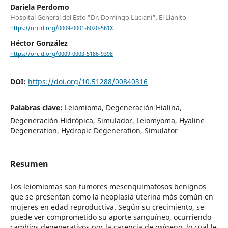
Dariela Perdomo
Hospital General del Este "Dr. Domingo Luciani". El Llanito
https://orcid.org/0009-0001-6020-561X
Héctor González
https://orcid.org/0009-0003-5186-9398
DOI:
https://doi.org/10.51288/00840316
Palabras clave:
Leiomioma, Degeneración Hialina,
Degeneración Hidrópica, Simulador, Leiomyoma, Hyaline
Degeneration, Hydropic Degeneration, Simulator
Resumen
Los leiomiomas son tumores mesenquimatosos benignos
que se presentan como la neoplasia uterina más común en
mujeres en edad reproductiva. Según su crecimiento, se
puede ver comprometido su aporte sanguíneo, ocurriendo
cambios degenerativos por la carencia de oxígeno, lo cual le