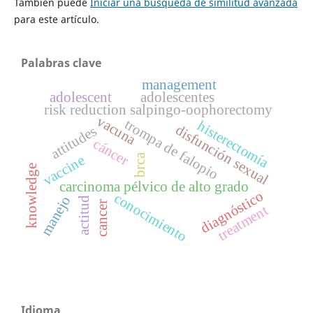
También puede
Iniciar una búsqueda de similitud avanzada
para este artículo.
Palabras clave
management
adolescent
adolescentes
risk reduction salpingo-oophorectomy
vacuna
trompa de falopio
histerectomía
disfunción sexual
attitudes
cáncer
brca
vaccine
knowledge
carcinoma pélvico de alto grado
diagnóstico
conocimiento
manejo
actitud
cancer
treatment
Idioma