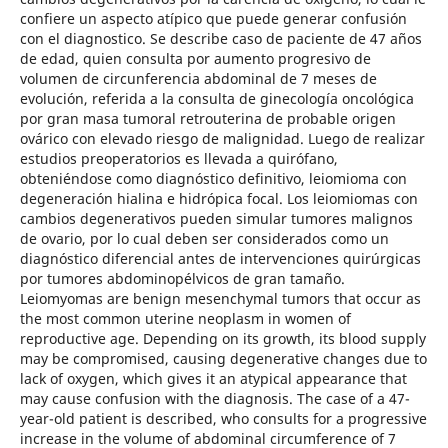
confiere un aspecto atípico que puede generar confusión
con el diagnostico. Se describe caso de paciente de 47 años
de edad, quien consulta por aumento progresivo de
volumen de circunferencia abdominal de 7 meses de
evolución, referida a la consulta de ginecología oncológica
por gran masa tumoral retrouterina de probable origen
ovárico con elevado riesgo de malignidad. Luego de realizar
estudios preoperatorios es llevada a quirófano,
obteniéndose como diagnóstico definitivo, leiomioma con
degeneración hialina e hidrópica focal. Los leiomiomas con
cambios degenerativos pueden simular tumores malignos
de ovario, por lo cual deben ser considerados como un
diagnóstico diferencial antes de intervenciones quirúrgicas
por tumores abdominopélvicos de gran tamaño.
Leiomyomas are benign mesenchymal tumors that occur as
the most common uterine neoplasm in women of
reproductive age. Depending on its growth, its blood supply
may be compromised, causing degenerative changes due to
lack of oxygen, which gives it an atypical appearance that
may cause confusion with the diagnosis. The case of a 47-
year-old patient is described, who consults for a progressive
increase in the volume of abdominal circumference of 7