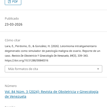
PDF
Publicado
23-03-2026
Cómo citar
Lara, E., Perdomo, D., & González, H. (2026). Leiomioma intraligamentario
degenerado como simulador de patología maligna de ovario. Reporte de un
caso.
Revista De Obstetricia Y Ginecología De Venezuela
,
84
(3), 339–343.
https://doi.org/10.51288/00840316
Más formatos de cita
Número
Vol. 84 Núm. 3 (2024): Revista de Obstetricia y Ginecología
de Venezuela