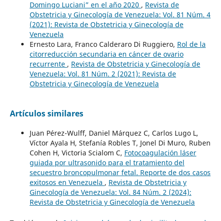
Domingo Luciani” en el año 2020
,
Revista de
Obstetricia y Ginecología de Venezuela: Vol. 81 Núm. 4
(2021): Revista de Obstetricia y Ginecología de
Venezuela
Ernesto Lara, Franco Calderaro Di Ruggiero,
Rol de la
citorreducción secundaria en cáncer de ovario
recurrente
,
Revista de Obstetricia y Ginecología de
Venezuela: Vol. 81 Núm. 2 (2021): Revista de
Obstetricia y Ginecología de Venezuela
Artículos similares
Juan Pérez-Wulff, Daniel Márquez C, Carlos Lugo L,
Víctor Ayala H, Stefanía Robles T, Jonel Di Muro, Ruben
Cohen H, Victoria Scialom C,
Fotocoagulación láser
guiada por ultrasonido para el tratamiento del
secuestro broncopulmonar fetal. Reporte de dos casos
exitosos en Venezuela
,
Revista de Obstetricia y
Ginecología de Venezuela: Vol. 84 Núm. 2 (2024):
Revista de Obstetricia y Ginecología de Venezuela