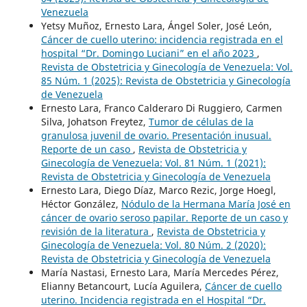
Venezuela
Yetsy Muñoz, Ernesto Lara, Ángel Soler, José León,
Cáncer de cuello uterino: incidencia registrada en el
hospital “Dr. Domingo Luciani” en el año 2023
,
Revista de Obstetricia y Ginecología de Venezuela: Vol.
85 Núm. 1 (2025): Revista de Obstetricia y Ginecología
de Venezuela
Ernesto Lara, Franco Calderaro Di Ruggiero, Carmen
Silva, Johatson Freytez,
Tumor de células de la
granulosa juvenil de ovario. Presentación inusual.
Reporte de un caso
,
Revista de Obstetricia y
Ginecología de Venezuela: Vol. 81 Núm. 1 (2021):
Revista de Obstetricia y Ginecología de Venezuela
Ernesto Lara, Diego Díaz, Marco Rezic, Jorge Hoegl,
Héctor González,
Nódulo de la Hermana María José en
cáncer de ovario seroso papilar. Reporte de un caso y
revisión de la literatura
,
Revista de Obstetricia y
Ginecología de Venezuela: Vol. 80 Núm. 2 (2020):
Revista de Obstetricia y Ginecología de Venezuela
María Nastasi, Ernesto Lara, María Mercedes Pérez,
Elianny Betancourt, Lucía Aguilera,
Cáncer de cuello
uterino. Incidencia registrada en el Hospital “Dr.