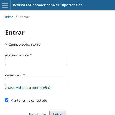
Revista Latinoamericana de Hipertensión
Inicio
/
Entrar
Entrar
* Campo obligatorio
Nombre usuario
*
Contraseña
*
¿Has olvidado tu contraseña?
Mantenerme conectado
Registrarse
Entrar