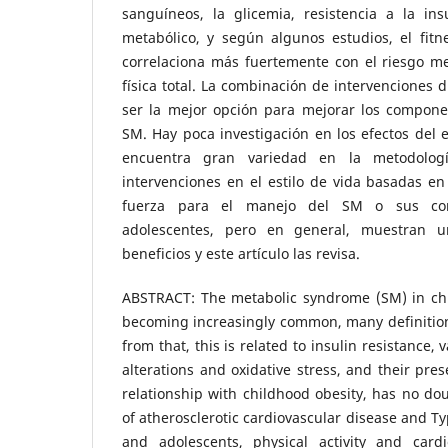
sanguíneos, la glicemia, resistencia a la in
metabólico, y según algunos estudios, el fitne
correlaciona más fuertemente con el riesgo me
física total. La combinación de intervenciones d
ser la mejor opción para mejorar los componen
SM. Hay poca investigación en los efectos del e
encuentra gran variedad en la metodolog
intervenciones en el estilo de vida basadas en 
fuerza para el manejo del SM o sus co
adolescentes, pero en general, muestran u
beneficios y este artículo las revisa.
ABSTRACT: The metabolic syndrome (SM) in chi
becoming increasingly common, many definition
from that, this is related to insulin resistance
alterations and oxidative stress, and their pre
relationship with childhood obesity, has no dou
of atherosclerotic cardiovascular disease and Ty
and adolescents, physical activity and cardi