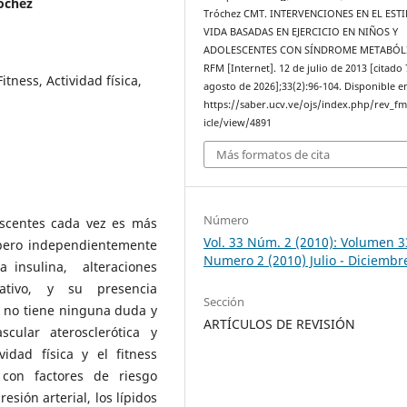
óchez
Tróchez CMT. INTERVENCIONES EN EL EST
VIDA BASADAS EN EJERCICIO EN NIÑOS Y
ADOLESCENTES CON SÍNDROME METABÓL
RFM [Internet]. 12 de julio de 2013 [citado 
itness, Actividad física,
agosto de 2026];33(2):96-104. Disponible e
https://saber.ucv.ve/ojs/index.php/rev_f
icle/view/4891
Más formatos de cita
Número
escentes cada vez es más
Vol. 33 Núm. 2 (2010): Volumen 3
, pero independientemente
Numero 2 (2010) Julio - Diciembr
a insulina, alteraciones
dativo, y su presencia
Sección
, no tiene ninguna duda y
ARTÍCULOS DE REVISIÓN
cular aterosclerótica y
idad física y el fitness
 con factores de riesgo
esión arterial, los lípidos