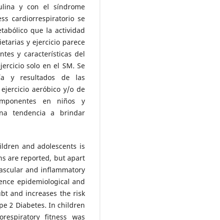
sulina y con el síndrome
ss cardiorrespiratorio se
tabólico que la actividad
ietarias y ejercicio parece
tes y características del
jercicio solo en el SM. Se
ía y resultados de las
ejercicio aeróbico y/o de
mponentes en niños y
na tendencia a brindar
ldren and adolescents is
s are reported, but apart
, vascular and inflammatory
sence epidemiological and
bt and increases the risk
pe 2 Diabetes. In children
orespiratory fitness was