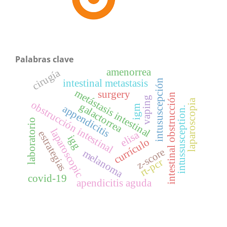
Palabras clave
amenorrea
cirugía
intestinal metastasis
intususcepción
metástasis intestinal
surgery
intestinal obstrucción
vaping
laparoscopia
obstrucción intestinal
galactorrea
appendicitis
igm
intussusception.
laboratorio
laparoscopic
estrategias
elisa
igg
currículo
z-score
melanoma
rt-pcr
covid-19
apendicitis aguda