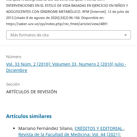
INTERVENCIONES EN EL ESTILO DE VIDA BASADAS EN EJERCICIO EN NIÑOS Y
ADOLESCENTES CON SÍNDROME METABÓLICO. RFM [Internet]. 12 de julio de
2013 [citado 8 de agosto de 2026];33(2):96-104. Disponible en:
https://saber.ucv.ve/ojs/index.php/rev_fmed/article/view/4891
Más formatos de cita
Número
Vol. 33 Núm. 2 (2010): Volumen 33, Numero 2 (2010) Julio -
Diciembre
Sección
ARTÍCULOS DE REVISIÓN
Artículos similares
Mariano Fernández Silano,
CRÉDITOS Y EDITORIAL
,
Revista de la Facultad de Medicina: Vol. 44 (2021):