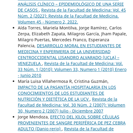
ANÁLISIS CLÍNICO – EPIDEMIOLÓGICO DE UNA SERIE
DE CASOS
,
Revista de la Facultad de Medicina: Vol. 45
Núm. 2 (2022): Revista de la Facultad de Medicina.
Volumen 45 - Número 2, 2022.
Aída Torres, Mariela Montilva, Jorge Ramírez, Carlos
Zerpa, Elizabeth Zapata, Milagros García, Jham Papale,
Milagro Puertas, Mercedes Franco, Esperanza
Palencia,
DESARROLLO MORAL EN ESTUDIANTES DE
MEDICINA Y ENFERMERIA DE LA UNIVERSIDAD
CENTROCCIDENTAL LISANDRO ALVARADO (UCLA) –
VENEZUELA
,
Revista de la Facultad de Medicina: Vol.
33 Núm. 1 (2010): Volumen 33, Numero 1 (2010) Enero
- Junio 2010
María Luisa Villahermosa R, Cristina Guzmán,
IMPACTO DE LA PASANTÍA HOSPITALARIA EN LOS
CONOCIMIENTOS DE LOS ESTUDIANTES DE
NUTRICIÓN Y DIETÉTICA DE LA UCV
,
Revista de la
Facultad de Medicina: Vol. 30 Núm. 2 (2007): Volumen
30, Numero 2 (2007) Julio - Diciembre 2007
Jorge Mendoza,
EFECTO DEL XILOL SOBRE CÉLULAS
PROVENIENTES DE SANGRE PERIFÉRICA DE PEZ CEBRA
ADULTO (Danio rerio)
,
Revista de la Facultad de