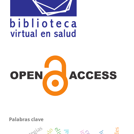
Palabras clave
estrategias
elisa