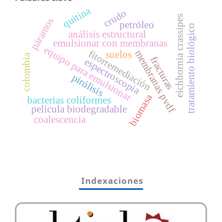
quitina
crudo
eichhornia crassipes
páramos
petróleo
tratamiento biológico
análisis estructural
emulsionar con membranas
equipo para emulsionar
fitorremediación
membranas pvdf
suelos
colombia
fracturas
espectroscopia
pirólisis
biomasa
bacterias coliformes
película biodegradable
coalescencia
Indexaciones