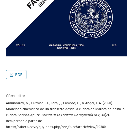
PDF
Cómo citar
Amundaray, N., Guzmán, O., Lara, J., Campos, C., & Angel, I. A. (2020).
Modelado cinemático de un transecto desde la cuenca de Maracaibo hasta la
cuenca Barinas-Apure.
Revista De La Facultad De Ingeniería UCV
,
34
(2).
Recuperado a partir de
https://saber.ucv.ve/ojs/index.php/rev_fiucv/article/view/19300