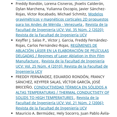
Freddy Rondón, Lorena Cisneros, Jhoelis Calderón,
Dylan Marchena, Yulianna Oscopio, Javier Sánchez-
Rojas, Víctor Rocabado, Michael Schmitz,
Modelos
gravimétricos y magnéticos corticales 2D propuestos
para los Andes de Mérida - Venezuela
,
Revista de la
Facultad de Ingeniería UCV: Vol. 35 Núm. 2 (2020):
Revista de la Facultad de Ingeniería UCV
Keyffer J. Salas P., Víctor J. Garcia, Freddy Fernández-
Rojas, Carlos Fernández-Rojas,
REGÍMENES DE
ABLACIÓN LÁSER EN LA ELABORACIÓN DE PELÍCULAS
DELGADAS / Regimes of Laser Ablation in thin Film
Manufacture
,
Revista de la Facultad de Ingeniería
UCV: Vol. 25 Núm. 4 (2010): Revista de la Facultad de
Ingeniería UCV
FREDDY FERNÁNDEZ, EDUARDO RONDÓN, FRANCY
SÁNCHEZ, KEYFFER SALAS, VÍCTOR GARCÍA, JOSÉ
BRICEÑO,
CONDUCTIVIDAD TÉRMICA EN SÓLIDOS A
ALTAS TEMPERATURAS / THERMAL CONDUCTIVITY OF
SOLIDS TO HIGH TEMPERATURES
,
Revista de la
Facultad de Ingeniería UCV: Vol. 21 Núm. 2 (2006):
Revista de la Facultad de Ingeniería UCV
Mauricio A. Bermúdez, Hely Socorro, Juan Pablo Ávila-