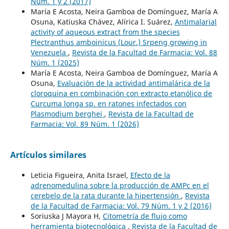
Núm. 1 y 2 (2017)
María E Acosta, Neira Gamboa de Domínguez, María A
Osuna, Katiuska Chávez, Alírica I. Suárez,
Antimalarial
activity of aqueous extract from the species
Plectranthus amboinicus (Lour.) Srpeng growing in
Venezuela
,
Revista de la Facultad de Farmacia: Vol. 88
Núm. 1 (2025)
María E Acosta, Neira Gamboa de Domínguez, María A
Osuna,
Evaluación de la actividad antimalárica de la
cloroquina en combinación con extracto etanólico de
Curcuma longa sp. en ratones infectados con
Plasmodium berghei
,
Revista de la Facultad de
Farmacia: Vol. 89 Núm. 1 (2026)
Artículos similares
Leticia Figueira, Anita Israel,
Efecto de la
adrenomedulina sobre la producción de AMPc en el
cerebelo de la rata durante la hipertensión
,
Revista
de la Facultad de Farmacia: Vol. 79 Núm. 1 y 2 (2016)
Soriuska J Mayora H,
Citometría de flujo como
herramienta biotecnológica
,
Revista de la Facultad de