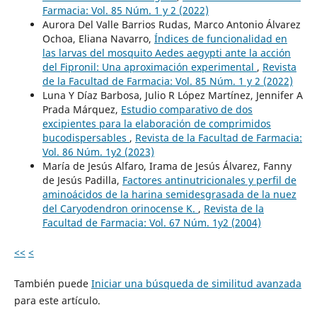
Farmacia: Vol. 85 Núm. 1 y 2 (2022)
Aurora Del Valle Barrios Rudas, Marco Antonio Álvarez
Ochoa, Eliana Navarro,
Índices de funcionalidad en
las larvas del mosquito Aedes aegypti ante la acción
del Fipronil: Una aproximación experimental
,
Revista
de la Facultad de Farmacia: Vol. 85 Núm. 1 y 2 (2022)
Luna Y Díaz Barbosa, Julio R López Martínez, Jennifer A
Prada Márquez,
Estudio comparativo de dos
excipientes para la elaboración de comprimidos
bucodispersables
,
Revista de la Facultad de Farmacia:
Vol. 86 Núm. 1y2 (2023)
María de Jesús Alfaro, Irama de Jesús Álvarez, Fanny
de Jesús Padilla,
Factores antinutricionales y perfil de
aminoácidos de la harina semidesgrasada de la nuez
del Caryodendron orinocense K.
,
Revista de la
Facultad de Farmacia: Vol. 67 Núm. 1y2 (2004)
<<
<
También puede
Iniciar una búsqueda de similitud avanzada
para este artículo.