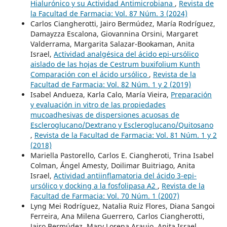
Hialurónico y su Actividad Antimicrobiana
,
Revista de
la Facultad de Farmacia: Vol. 87 Núm. 3 (2024)
Carlos Ciangherotti, Jairo Bermúdez, María Rodríguez,
Damayzza Escalona, Giovannina Orsini, Margaret
Valderrama, Margarita Salazar-Bookaman, Anita
Israel,
Actividad analgésica del ácido epi-ursólico
aislado de las hojas de Cestrum buxifolium Kunth
Comparación con el ácido ursólico
,
Revista de la
Facultad de Farmacia: Vol. 82 Núm. 1 y 2 (2019)
Isabel Andueza, Karla Calo, María Vieira,
Preparación
y evaluación in vitro de las propiedades
mucoadhesivas de dispersiones acuosas de
Escleroglucano/Dextrano y Escleroglucano/Quitosano
,
Revista de la Facultad de Farmacia: Vol. 81 Núm. 1 y 2
(2018)
Mariella Pastorello, Carlos E. Ciangheroti, Trina Isabel
Colman, Ángel Amesty, Doilimar Buitriago, Anita
Israel,
Actividad antiinflamatoria del ácido 3-epi-
ursólico y docking a la fosfolipasa A2
,
Revista de la
Facultad de Farmacia: Vol. 70 Núm. 1 (2007)
Lyng Mei Rodríguez, Natalia Ruiz Flores, Diana Sangoi
Ferreira, Ana Milena Guerrero, Carlos Ciangherotti,
Jairo Bermúdez, Mary Lorena Araujo, Anita Israel,