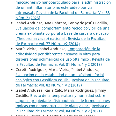
mucoadhesivo nanoparticulado para la administración
de un antiinflamatorio no esteroideo por vía
intranasal
,
Revista de la Facultad de Farmacia: Vol. 88
Núm. 2 (2025)
Isabel Andueza, Ana Cabrera, Fanny de Jesús Padilla,
Evaluación del comportamiento reológico y pH de una
crema exfoliante corporal a base de cáscara de cacao
(Theobroma cacao) nacional
,
Revista de la Facultad
de Farmacia: Vol. 77 Núm. 1y2 (2014)
María Vieira, Isabel Andueza,
Comparación de la
adhesividad por diferentes ensayos in vitro para
dispersiones poliméricas de uso oftálmico
,
Revista de
la Facultad de Farmacia: Vol. 81 Núm. 1 y 2 (2018)
Goretti Rodríguez, María Vieira, Isabel Andueza,
Evaluación de la estabilidad de un exfoliante facial
ecológico con Passiflora edulis
,
Revista de la Facultad
de Farmacia: Vol. 82 Núm. 1 y 2 (2019)
Isabel Andueza, Karla Calo, María Rodríguez, Jimmy
Castillo,
Efecto de la temperatura y humedad sobre
algunas propiedades fisicoquímicas de formulaciones
tópicas con nanopartículas de plata y zinc
,
Revista de
la Facultad de Farmacia: Vol. 84 Núm. 1 y 2 (2021)