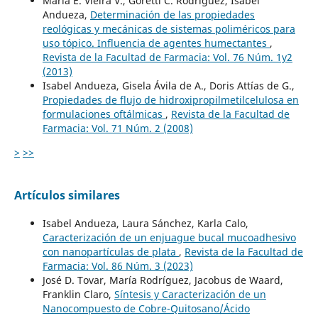
María E. Vieira V., Goretti C. Rodríguez, Isabel
Andueza,
Determinación de las propiedades
reológicas y mecánicas de sistemas poliméricos para
uso tópico. Influencia de agentes humectantes
,
Revista de la Facultad de Farmacia: Vol. 76 Núm. 1y2
(2013)
Isabel Andueza, Gisela Ávila de A., Doris Attías de G.,
Propiedades de flujo de hidroxipropilmetilcelulosa en
formulaciones oftálmicas
,
Revista de la Facultad de
Farmacia: Vol. 71 Núm. 2 (2008)
>
>>
Artículos similares
Isabel Andueza, Laura Sánchez, Karla Calo,
Caracterización de un enjuague bucal mucoadhesivo
con nanopartículas de plata
,
Revista de la Facultad de
Farmacia: Vol. 86 Núm. 3 (2023)
José D. Tovar, María Rodríguez, Jacobus de Waard,
Franklin Claro,
Síntesis y Caracterización de un
Nanocompuesto de Cobre-Quitosano/Ácido