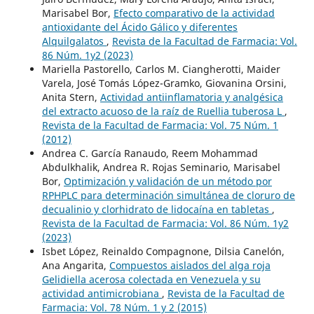
Marisabel Bor,
Efecto comparativo de la actividad
antioxidante del Ácido Gálico y diferentes
Alquilgalatos
,
Revista de la Facultad de Farmacia: Vol.
86 Núm. 1y2 (2023)
Mariella Pastorello, Carlos M. Ciangherotti, Maider
Varela, José Tomás López-Gramko, Giovanina Orsini,
Anita Stern,
Actividad antiinflamatoria y analgésica
del extracto acuoso de la raíz de Ruellia tuberosa L
,
Revista de la Facultad de Farmacia: Vol. 75 Núm. 1
(2012)
Andrea C. García Ranaudo, Reem Mohammad
Abdulkhalik, Andrea R. Rojas Seminario, Marisabel
Bor,
Optimización y validación de un método por
RPHPLC para determinación simultánea de cloruro de
decualinio y clorhidrato de lidocaína en tabletas
,
Revista de la Facultad de Farmacia: Vol. 86 Núm. 1y2
(2023)
Isbet López, Reinaldo Compagnone, Dilsia Canelón,
Ana Angarita,
Compuestos aislados del alga roja
Gelidiella acerosa colectada en Venezuela y su
actividad antimicrobiana
,
Revista de la Facultad de
Farmacia: Vol. 78 Núm. 1 y 2 (2015)