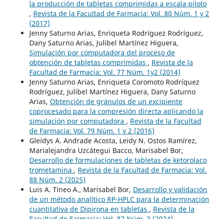
la producción de tabletas comprimidas a escala piloto
,
Revista de la Facultad de Farmacia: Vol. 80 Núm. 1 y 2
(2017)
Jenny Saturno Arias, Enriqueta Rodríguez Rodríguez,
Dany Saturno Arias, Julibel Martínez Higuera,
Simulación por computadora del proceso de
obtención de tabletas comprimidas
,
Revista de la
Facultad de Farmacia: Vol. 77 Núm. 1y2 (2014)
Jenny Saturno Arias, Enriqueta Coromoto Rodríquez
Rodríguez, Julibel Martínez Higuera, Dany Saturno
Arias,
Obtención de gránulos de un excipiente
coprocesado para la compresión directa aplicando la
simulación por computadora
,
Revista de la Facultad
de Farmacia: Vol. 79 Núm. 1 y 2 (2016)
Gleidys A. Andrade Acosta, Leidy N. Ostos Ramírez,
Marialejandra Uzcátegui Bacco, Marisabel Bor,
Desarrollo de formulaciones de tabletas de ketorolaco
trometamina
,
Revista de la Facultad de Farmacia: Vol.
88 Núm. 2 (2025)
Luis A. Tineo A., Marisabel Bor,
Desarrollo y validación
de un método analítico RP-HPLC para la determinación
cuantitativa de Dipirona en tabletas
,
Revista de la
Facultad de Farmacia: Vol. 87 Núm. 3 (2024)