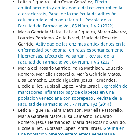
Leticia Figueira, Julio César González,
Efecto
antiinflamatorio y antioxidante del resveratrol en la
aterosclerosis. Papel de la molécula de adhesión
celular endotelial plaquetaria 1
,
Revista de la
Facultad de Farmacia: Vol. 85 Núm. 1 y 2 (2022)
María Gabriela Matos, Leticia Figueira, Marco Álvarez,
Lourdes Perdomo, Anita Israel, María del Rosario
Garrido,
Actividad de las enzimas antioxidantes en la
enfermedad periodontal en ratas espontáneamente
hipertensas. Efecto del Valsartán
,
Revista de la
Facultad de Farmacia: Vol. 84 Núm. 1 y 2 (2021)
María del Rosario Garrido, Yaira Mathison, Eduardo
Romero, Mariella Pastorello, María Gabriela Matos,
Elsa Camacho, Leticia Figueira, Jesús Hernández,
Elodie Billet, Yubizali López, Anita Israel,
Expresión de
marcadores inflamatorios y de diabetes en una
poblacion venezolana con sobrepeso
,
Revista de la
Facultad de Farmacia: Vol. 77 Núm. 1y2 (2014)
Leticia Figueira, Yaira Mathison, Mariella Pastorello,
María Gabriela Matos, Elsa Camacho, Eduardo
Romero, Jesús Hernández, María del Rosario Garrido,
Elodie Billet, Yubizaliz López, Anita Israel,
Grelina en
una población hipercolesterolémica venezolana
,