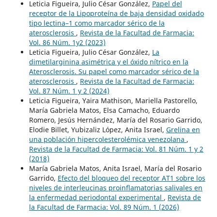
Leticia Figueira, Julio César González,
Papel del
receptor de la Lipoproteína de baja densidad oxidado
tipo lectina–1 como marcador sérico de la
aterosclerosis
,
Revista de la Facultad de Farmacia:
Vol. 86 Núm. 1y2 (2023)
Leticia Figueira, Julio César González,
La
dimetilarginina asimétrica y el óxido nítrico en la
Aterosclerosis. Su papel como marcador sérico de la
aterosclerosis
,
Revista de la Facultad de Farmacia:
Vol. 87 Núm. 1 y 2 (2024)
Leticia Figueira, Yaira Mathison, Mariella Pastorello,
María Gabriela Matos, Elsa Camacho, Eduardo
Romero, Jesús Hernández, María del Rosario Garrido,
Elodie Billet, Yubizaliz López, Anita Israel,
Grelina en
una población hipercolesterolémica venezolana
,
Revista de la Facultad de Farmacia: Vol. 81 Núm. 1 y 2
(2018)
María Gabriela Matos, Anita Israel, María del Rosario
Garrido,
Efecto del bloqueo del receptor AT1 sobre los
niveles de interleucinas proinflamatorias salivales en
la enfermedad periodontal experimental
,
Revista de
la Facultad de Farmacia: Vol. 89 Núm. 1 (2026)