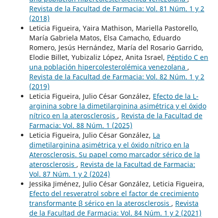
Revista de la Facultad de Farmacia: Vol. 81 Núm. 1 y 2
(2018)
Leticia Figueira, Yaira Mathison, Mariella Pastorello,
María Gabriela Matos, Elsa Camacho, Eduardo
Romero, Jesús Hernández, María del Rosario Garrido,
Elodie Billet, Yubizaliz López, Anita Israel,
Péptido C en
una población hipercolesterolémica venezolana
,
Revista de la Facultad de Farmacia: Vol. 82 Núm. 1 y 2
(2019)
Leticia Figueira, Julio César González,
Efecto de la L-
arginina sobre la dimetilarginina asimétrica y el óxido
nítrico en la aterosclerosis
,
Revista de la Facultad de
Farmacia: Vol. 88 Núm. 1 (2025)
Leticia Figueira, Julio César González,
La
dimetilarginina asimétrica y el óxido nítrico en la
Aterosclerosis. Su papel como marcador sérico de la
aterosclerosis
,
Revista de la Facultad de Farmacia:
Vol. 87 Núm. 1 y 2 (2024)
Jessika Jiménez, Julio César González, Leticia Figueira,
Efecto del resveratrol sobre el factor de crecimiento
transformante β sérico en la aterosclerosis
,
Revista
de la Facultad de Farmacia: Vol. 84 Núm. 1 y 2 (2021)