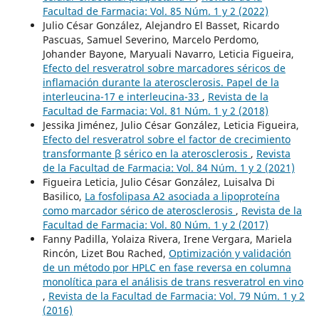
Facultad de Farmacia: Vol. 85 Núm. 1 y 2 (2022)
Julio César González, Alejandro El Basset, Ricardo
Pascuas, Samuel Severino, Marcelo Perdomo,
Johander Bayone, Maryuali Navarro, Leticia Figueira,
Efecto del resveratrol sobre marcadores séricos de
inflamación durante la aterosclerosis. Papel de la
interleucina-17 e interleucina-33
,
Revista de la
Facultad de Farmacia: Vol. 81 Núm. 1 y 2 (2018)
Jessika Jiménez, Julio César González, Leticia Figueira,
Efecto del resveratrol sobre el factor de crecimiento
transformante β sérico en la aterosclerosis
,
Revista
de la Facultad de Farmacia: Vol. 84 Núm. 1 y 2 (2021)
Figueira Leticia, Julio César González, Luisalva Di
Basilico,
La fosfolipasa A2 asociada a lipoproteína
como marcador sérico de aterosclerosis
,
Revista de la
Facultad de Farmacia: Vol. 80 Núm. 1 y 2 (2017)
Fanny Padilla, Yolaiza Rivera, Irene Vergara, Mariela
Rincón, Lizet Bou Rached,
Optimización y validación
de un método por HPLC en fase reversa en columna
monolítica para el análisis de trans resveratrol en vino
,
Revista de la Facultad de Farmacia: Vol. 79 Núm. 1 y 2
(2016)