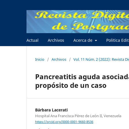
Actual
Archivos
Acerca de
Politica Edi
Inicio
/
Archivos
/
Vol. 11 Núm. 2 (2022): Revista D
Pancreatitis aguda asociad
propósito de un caso
Bárbara Lacerati
Hospital Ana Francisca Pérez de León II, Venezuela
https://orcid.org/0000-0001-9660-8536