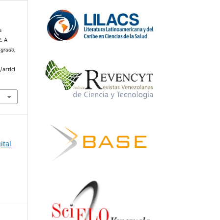
s
. A
tgrado
,
articl
ital