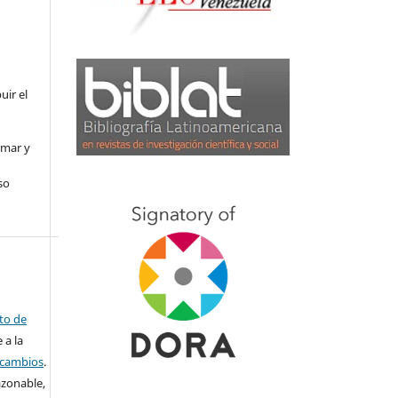
uir el
rmar y
so
ito de
 a la
o cambios
.
azonable,