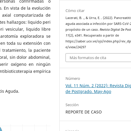
ersonas confirmadas o
. En vista de la evolución
Cómo citar
a axial computarizada de
Lacerati, B. ., & Urra, E. . (2022). Pancreatiti
es hallazgos: liquido peri
aguda asociada a infección por SARS-CoV-2
i vesicular, liquido libre
propósito de un caso.
Revista Digital De Pos
parotomía exploradora se
11
(2), e341. Recuperado a partir de
https://saber.ucv.ve/ojs/index.php/rev_dp/
 en toda su extensión con
e/view/24297
 tratamiento, la paciente
 oral, sin dolor abdominal,
Más formatos de cita
querir oxígeno en ningún
tibioticoterapia empírica
Número
Vol. 11 Núm. 2 (2022): Revista Dig
tis Aguda.
de Postgrado. May-Ago
Sección
REPORTE DE CASO