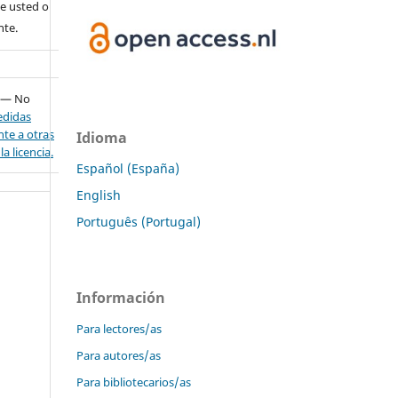
e usted o
nte.
— No
didas
nte a otras
Idioma
a licencia.
Español (España)
English
Português (Portugal)
Información
Para lectores/as
Para autores/as
Para bibliotecarios/as