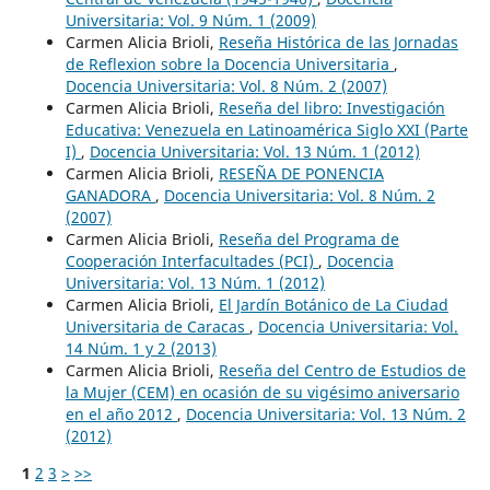
Universitaria: Vol. 9 Núm. 1 (2009)
Carmen Alicia Brioli,
Reseña Histórica de las Jornadas
de Reflexion sobre la Docencia Universitaria
,
Docencia Universitaria: Vol. 8 Núm. 2 (2007)
Carmen Alicia Brioli,
Reseña del libro: Investigación
Educativa: Venezuela en Latinoamérica Siglo XXI (Parte
I)
,
Docencia Universitaria: Vol. 13 Núm. 1 (2012)
Carmen Alicia Brioli,
RESEÑA DE PONENCIA
GANADORA
,
Docencia Universitaria: Vol. 8 Núm. 2
(2007)
Carmen Alicia Brioli,
Reseña del Programa de
Cooperación Interfacultades (PCI)
,
Docencia
Universitaria: Vol. 13 Núm. 1 (2012)
Carmen Alicia Brioli,
El Jardín Botánico de La Ciudad
Universitaria de Caracas
,
Docencia Universitaria: Vol.
14 Núm. 1 y 2 (2013)
Carmen Alicia Brioli,
Reseña del Centro de Estudios de
la Mujer (CEM) en ocasión de su vigésimo aniversario
en el año 2012
,
Docencia Universitaria: Vol. 13 Núm. 2
(2012)
1
2
3
>
>>