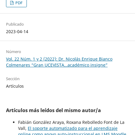
PDF
Publicado
2023-04-14
Número
Vol. 22 Núm. 1 y 2 (2022): Dr. Nicolás Enrique Bianco
Colmenares “Gran UCEVISTA…académico insigne”
Sección
Artículos
Artículos más leídos del mismo autor/a
Fabián González Araya, Roxana Rebolledo Font de La
Vall,
El soporte automatizado para el aprendizaje
online como apoyo auto-instruccional en LMS Moodle
,