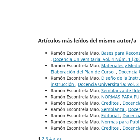
Artículos más leídos del mismo autor/a
Ramón Escontrela Mao,
Bases para Reconst
,
Docencia Universitaria: Vol. 4 Núm. 1 (20
Ramón Escontrela Mao,
Materiales y Medio
Elaboración del Plan de Curso.
,
Docencia U
Ramón Escontrela Mao,
Diseño de la Instr
instrucción
,
Docencia Universitaria: Vol. 
Ramón Escontrela Mao,
Semblanza de Ild
Ramón Escontrela Mao,
NORMAS PARA PU
Ramón Escontrela Mao,
Creditos
,
Docencia
Ramón Escontrela Mao,
Semblanza
,
Docen
Ramón Escontrela Mao,
Editorial
,
Docencia
Ramón escontrela Mao,
Normas para Publ
Ramón Escontrela Mao,
Creditos
,
Docencia
1
2
3
4
>
>>