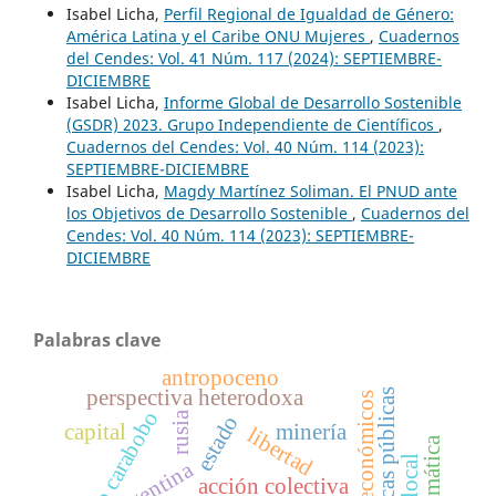
Isabel Licha,
Perfil Regional de Igualdad de Género:
América Latina y el Caribe ONU Mujeres
,
Cuadernos
del Cendes: Vol. 41 Núm. 117 (2024): SEPTIEMBRE-
DICIEMBRE
Isabel Licha,
Informe Global de Desarrollo Sostenible
(GSDR) 2023. Grupo Independiente de Científicos
,
Cuadernos del Cendes: Vol. 40 Núm. 114 (2023):
SEPTIEMBRE-DICIEMBRE
Isabel Licha,
Magdy Martínez Soliman. El PNUD ante
los Objetivos de Desarrollo Sostenible
,
Cuadernos del
Cendes: Vol. 40 Núm. 114 (2023): SEPTIEMBRE-
DICIEMBRE
Palabras clave
antropoceno
perspectiva heterodoxa
políticas públicas
ciclos económicos
estado carabobo
rusia
estado
capital
minería
libertad
argentina
acción colectiva