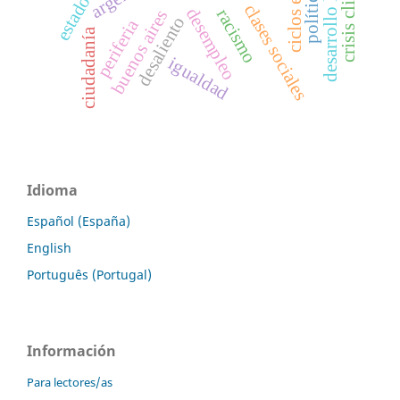
crisis climática
desarrollo local
clases sociales
desempleo
racismo
buenos aires
desaliento
periferia
ciudadanía
igualdad
Idioma
Español (España)
English
Português (Portugal)
Información
Para lectores/as