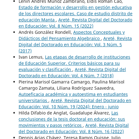
Lenín Andrés Muñoz Zambrano, Eldis Román Cao,
Estado de formación y desarrollo en gestión educativa
de los directores escolares. Caso de estudio distrito de
educación Manta
,
Areté, Revista Digital del Doctorado
en Educación: Vol. 8 Núm. 15 (2022)
Andrés González Rondell,
Aspectos Conceptuales y
Didácticos del Pensamiento Algebraico
,
Areté, Revista
Digital del Doctorado en Educación: Vol. 3 Núm. 5
(2017)
Ivan Lemus,
Las etapas de desarrollo de instituciones
de Educación Superior. Criterios básicos para su
evaluación y clasificación
,
Areté, Revista Digital del
Doctorado en Educación: Vol. 4 Núm. 7 (2018)
Pierina Marisol Gamarra Camargo, Paulina Marisol
Camargo Zamata, Liliana Rodríguez Saavedra,
Autoeficacia académica y autoestima en estudiantes
universitarios
,
Areté, Revista Digital del Doctorado en
Educación: Vol. 10 Núm. 19 (2024): Enero - junio
Hilda Difabio de Anglat, Guadalupe Álvarez,
Las
conclusiones de la tesis doctoral en educación: sus
movimientos y pasos retóricos
,
Areté, Revista Digital
del Doctorado en Educación: Vol. 8 Núm. 16 (2022)
Dennis Arias Chávez, Teresa Ramos Quispe, Julio