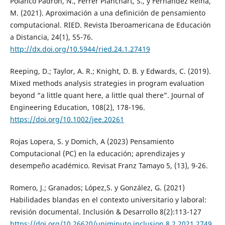
Polanco Padrón, N., Ferrer Planchart, S., y Fernández Reina,
M. (2021). Aproximación a una definición de pensamiento
computacional. RIED. Revista Iberoamericana de Educación
a Distancia, 24(1), 55-76.
http://dx.doi.org/10.5944/ried.24.1.27419
Reeping, D.; Taylor, A. R.; Knight, D. B. y Edwards, C. (2019).
Mixed methods analysis strategies in program evaluation
beyond “a little quant here, a little qual there”. Journal of
Engineering Education, 108(2), 178-196.
https://doi.org/10.1002/jee.20261
Rojas Lopera, S. y Domich, A (2023) Pensamiento
Computacional (PC) en la educación; aprendizajes y
desempeño académico. Revisat Franz Tamayo 5, (13), 9-26.
Romero, J.; Granados; López,S. y González, G. (2021)
Habilidades blandas en el contexto universitario y laboral:
revisión documental. Inclusión & Desarrollo 8(2):113-127
https://doi.org/10.26620/uniminuto.inclusion.8.2.2021.2749