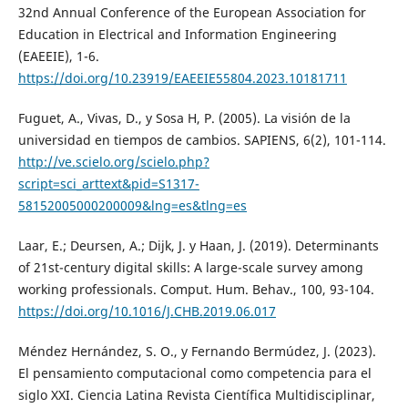
32nd Annual Conference of the European Association for
Education in Electrical and Information Engineering
(EAEEIE), 1-6.
https://doi.org/10.23919/EAEEIE55804.2023.10181711
Fuguet, A., Vivas, D., y Sosa H, P. (2005). La visión de la
universidad en tiempos de cambios. SAPIENS, 6(2), 101-114.
http://ve.scielo.org/scielo.php?
script=sci_arttext&pid=S1317-
58152005000200009&lng=es&tlng=es
Laar, E.; Deursen, A.; Dijk, J. y Haan, J. (2019). Determinants
of 21st-century digital skills: A large-scale survey among
working professionals. Comput. Hum. Behav., 100, 93-104.
https://doi.org/10.1016/J.CHB.2019.06.017
Méndez Hernández, S. O., y Fernando Bermúdez, J. (2023).
El pensamiento computacional como competencia para el
siglo XXI. Ciencia Latina Revista Científica Multidisciplinar,