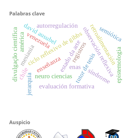
Palabras clave
david ausubel
autorregulación
retroalimentación
semiótica
observación reflexiva
divulgação científica
ciclo reflexivo de gibbs
venezuela
américa
estado da arte
registros
mesiania
epistemologia
tutor de tesis
enseñanza
enas
chile
síndrome
jerarquía
neuro ciencias
evaluación formativa
Auspicio