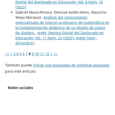
Digital del Doctorado en Educación: Vol. 8 Núm. 16
(2022)
Gabriel Meza-Pereira, Denisse Avilés-Henn, Mauricio
Moya-Márquez,
Análisis del conocimiento
especializado de futuros profesores de matemática en
la fundamentación didáctica de un diseño de clases
de álgebra
,
Areté, Revista Digital del Doctorado en
Educación: Vol. 11 Núm. 22 (2025): Areté (julio -
diciembre)
<<
<
3
4
5
6
7
8
9
10
11
12
>
>>
También puede
Iniciar una búsqueda de similitud avanzada
para este artículo.
Redes sociales